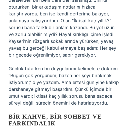
derslerden biri beni derinden sarsmıştı. Sınıfta
otururken, bir arkadaşım notlarını hızlıca
karıştırıyordu, ben ise kendi defterime bakıyor,
anlamaya çalışıyordum. O an “İktisat kaç yıllık?”
sorusu bana farklı bir anlam kazandı. Bu yol uzun
ve zorlu olabilir miydi? Hayal kırıklığı içime işledi.
Kayseri’nin rüzgarlı sokaklarında yürürken, yavaş
yavaş bu gerçeği kabul etmeye başladım: Her şey
bir gecede öğrenilmiyor, sabır gerekiyor.
Günlük tutarken bu duygularımı kelimelere döktüm.
“Bugün çok yorgunum, bazen her şeyi bırakmak
istiyorum,” diye yazdım. Ama ertesi gün yine kalkıp
dershaneye gitmeyi başardım. Çünkü içimde bir
umut vardı; iktisat kaç yıllık sorusu bana sadece
süreyi değil, sürecin önemini de hatırlatıyordu.
BIR KAHVE, BIR SOHBET VE
FARKINDALIK