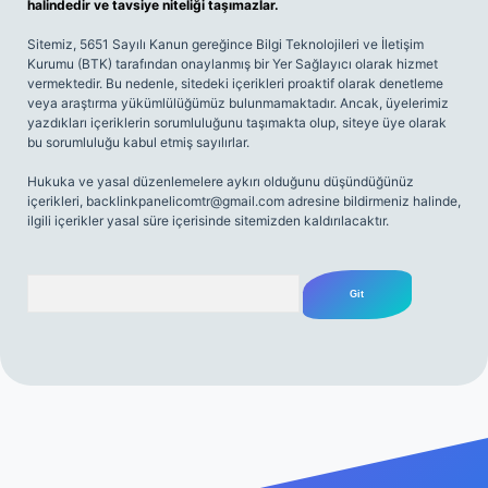
halindedir ve tavsiye niteliği taşımazlar.
Sitemiz, 5651 Sayılı Kanun gereğince Bilgi Teknolojileri ve İletişim
Kurumu (BTK) tarafından onaylanmış bir Yer Sağlayıcı olarak hizmet
vermektedir. Bu nedenle, sitedeki içerikleri proaktif olarak denetleme
veya araştırma yükümlülüğümüz bulunmamaktadır. Ancak, üyelerimiz
yazdıkları içeriklerin sorumluluğunu taşımakta olup, siteye üye olarak
bu sorumluluğu kabul etmiş sayılırlar.
Hukuka ve yasal düzenlemelere aykırı olduğunu düşündüğünüz
içerikleri,
backlinkpanelicomtr@gmail.com
adresine bildirmeniz halinde,
ilgili içerikler yasal süre içerisinde sitemizden kaldırılacaktır.
Arama
riş
Betexper giriş adresi
betexper.xyz
m elexbet