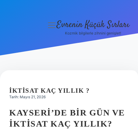
Evrenin Küçük Sırları
menüyü
aç
Kozmik bilgilerle zihnini genişlet!
Anasayfa
Gizlilik Politikası
Yasal Uyarı
Hakkımızda
İKTISAT KAÇ YILLIK ?
Tarih: Mayıs 21, 2026
KAYSERI’DE BIR GÜN VE
İKTISAT KAÇ YILLIK?