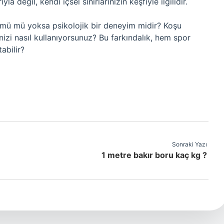
a değil, kendi içsel sınırlarınızın keşfiyle ilgilidir.
çümü mü yoksa psikolojik bir deneyim midir? Koşu
inizi nasıl kullanıyorsunuz? Bu farkındalık, hem spor
abilir?
Sonraki Yazı
1 metre bakır boru kaç kg ?