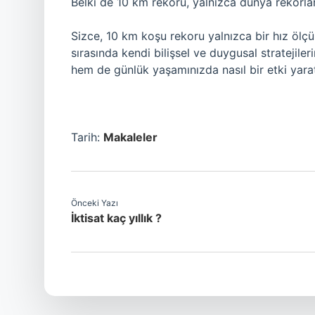
Belki de 10 km rekoru, yalnızca dünya rekorlarıyl
Sizce, 10 km koşu rekoru yalnızca bir hız öl
sırasında kendi bilişsel ve duygusal stratejiler
hem de günlük yaşamınızda nasıl bir etki yarat
Tarih:
Makaleler
Önceki Yazı
İktisat kaç yıllık ?