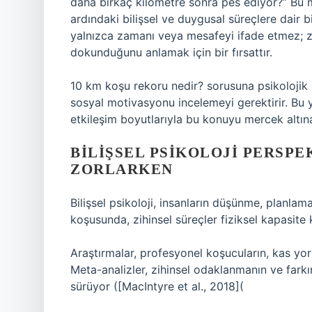
daha birkaç kilometre sonra pes ediyor?” Bu m
ardındaki bilişsel ve duygusal süreçlere dair 
yalnızca zamanı veya mesafeyi ifade etmez; zih
dokunduğunu anlamak için bir fırsattır.
10 km koşu rekoru nedir?
sorusuna psikolojik 
sosyal motivasyonu incelemeyi gerektirir. Bu y
etkileşim boyutlarıyla bu konuyu mercek altın
BILIŞSEL PSIKOLOJI PERSPEK
ZORLARKEN
Bilişsel psikoloji, insanların düşünme, planlam
koşusunda, zihinsel süreçler fiziksel kapasite k
Araştırmalar, profesyonel koşucuların, kas yorg
Meta-analizler, zihinsel odaklanmanın ve fark
sürüyor ([MacIntyre et al., 2018](