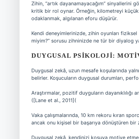
Zihin, “artık dayanamayacağım” sinyallerini gö
kritik bir rol oynar. Örneğin, kilometreyi kü
odaklanmak, algılanan eforu düşürür.
Kendi deneyimlerinizde, zihin oyunları fiziksel sı
miyim?” sorusu zihninizde ne tür bir diyalog y
DUYGUSAL PSIKOLOJI: MOTI
Duygusal zekâ, uzun mesafe koşularında yalnı
belirler. Koşucuların duygusal durumları, perf
Araştırmalar, pozitif duyguların dayanıklılığı
([Lane et al., 2011](
Vaka çalışmalarında, 10 km rekoru kıran sporcu
ancak onu kişisel bir başarıya dönüştüren bir zi
Duygusal zekâ, kendinizi koşuya motive etmen