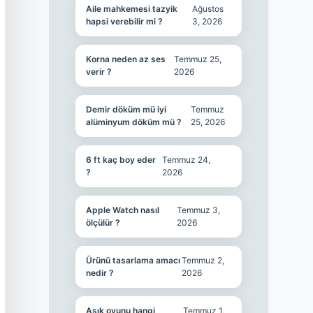
Aile mahkemesi tazyik
Ağustos
hapsi verebilir mi ?
3, 2026
Korna neden az ses
Temmuz 25,
verir ?
2026
Demir döküm mü iyi
Temmuz
alüminyum döküm mü ?
25, 2026
6 ft kaç boy eder
Temmuz 24,
?
2026
Apple Watch nasıl
Temmuz 3,
ölçülür ?
2026
Ürünü tasarlama amacı
Temmuz 2,
nedir ?
2026
Aşık oyunu hangi
Temmuz 1,