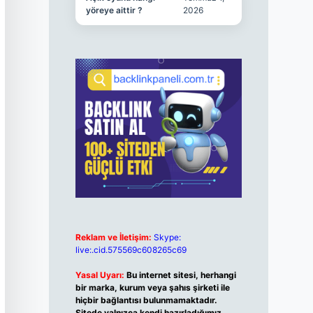
yöreye aittir ?
2026
Reklam ve İletişim:
Skype:
live:.cid.575569c608265c69
Yasal Uyarı:
Bu internet sitesi, herhangi
bir marka, kurum veya şahıs şirketi ile
hiçbir bağlantısı bulunmamaktadır.
Sitede yalnızca kendi hazırladığımız