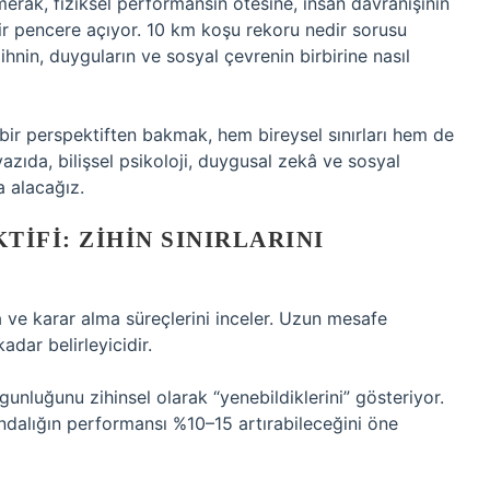
erak, fiziksel performansın ötesine, insan davranışının
bir pencere açıyor. 10 km koşu rekoru nedir sorusu
nin, duyguların ve sosyal çevrenin birbirine nasıl
bir perspektiften bakmak, hem bireysel sınırları hem de
azıda, bilişsel psikoloji, duygusal zekâ ve sosyal
a alacağız.
TIFI: ZIHIN SINIRLARINI
a ve karar alma süreçlerini inceler. Uzun mesafe
adar belirleyicidir.
unluğunu zihinsel olarak “yenebildiklerini” gösteriyor.
ındalığın performansı %10–15 artırabileceğini öne