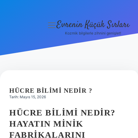
Evrenin Küçük Sırları
menüyü
aç
Kozmik bilgilerle zihnini genişlet!
Anasayfa
Gizlilik Politikası
Yasal Uyarı
Hakkımızda
HÜCRE BILIMI NEDIR ?
Tarih: Mayıs 15, 2026
HÜCRE BILIMI NEDIR?
HAYATIN MINIK
FABRIKALARINI