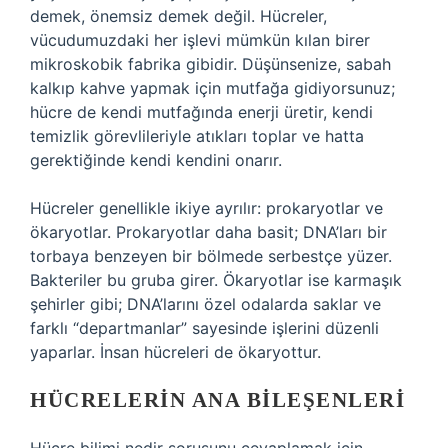
demek, önemsiz demek değil. Hücreler,
vücudumuzdaki her işlevi mümkün kılan birer
mikroskobik fabrika gibidir. Düşünsenize, sabah
kalkıp kahve yapmak için mutfağa gidiyorsunuz;
hücre de kendi mutfağında enerji üretir, kendi
temizlik görevlileriyle atıkları toplar ve hatta
gerektiğinde kendi kendini onarır.
Hücreler genellikle ikiye ayrılır: prokaryotlar ve
ökaryotlar. Prokaryotlar daha basit; DNA’ları bir
torbaya benzeyen bir bölmede serbestçe yüzer.
Bakteriler bu gruba girer. Ökaryotlar ise karmaşık
şehirler gibi; DNA’larını özel odalarda saklar ve
farklı “departmanlar” sayesinde işlerini düzenli
yaparlar. İnsan hücreleri de ökaryottur.
HÜCRELERIN ANA BILEŞENLERI