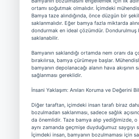
Bamyanın bozulmasını engellemek için ilk adım
ortamı soğutmak olmalıdır. İçimdeki mühendis,
Bamya taze alındığında, önce düzgün bir şekil
saklanmalıdır. Eğer bamya fazla miktarda alın
dondurmak en ideal çözümdür. Dondurulmuş 
saklanabilir.
Bamyanın saklandığı ortamda nem oranı da ço
bırakılırsa, bamya çürümeye başlar. Mühendisl
bamyanın depolanacağı alanın hava akışının s
sağlanması gereklidir.
İnsani Yaklaşım: Anıları Koruma ve Değerini B
Diğer taraftan, içimdeki insan tarafı biraz d
bozulmadan saklanması, sadece sağlık açısınd
da önemlidir. Taze bamya alıp yediğimizde, o 
aynı zamanda geçmişe duyduğumuz saygıyı sim
İçimdeki insan, bamyanın bozulmaması için sad