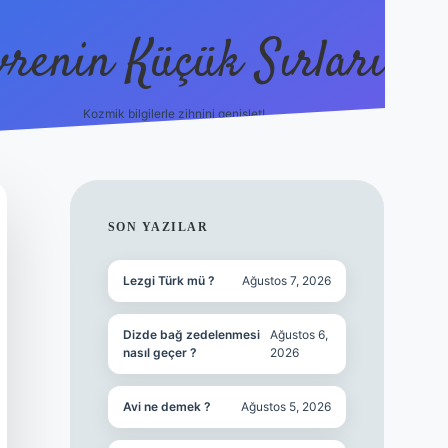
vrenin Küçük Sırları
Kozmik bilgilerle zihnini genişlet!
betci
vdcasino güncel giriş
ilbet casino
ilbet yeni giriş
Be
SIDEBAR
SON YAZILAR
Lezgi Türk mü ?
Ağustos 7, 2026
Dizde bağ zedelenmesi
Ağustos 6,
nasıl geçer ?
2026
Avi ne demek ?
Ağustos 5, 2026