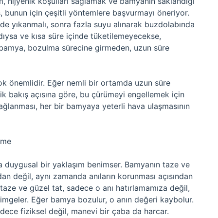
, hijyenik koşulları sağlamak ve bamyanın saklandığı
 bunun için çeşitli yöntemlere başvurmayı öneriyor.
de yıkanmalı, sonra fazla suyu alınarak buzdolabında
dıysa ve kısa süre içinde tüketilemeyecekse,
bamya, bozulma sürecine girmeden, uzun süre
k önemlidir. Eğer nemli bir ortamda uzun süre
ik bakış açısına göre, bu çürümeyi engellemek için
ağlanması, her bir bamyaya yeterli hava ulaşmasının
ilme
aha duygusal bir yaklaşım benimser. Bamyanın taze ve
an değil, aynı zamanda anıların korunması açısından
taze ve güzel tat, sadece o anı hatırlamamıza değil,
geler. Eğer bamya bozulur, o anın değeri kaybolur.
ece fiziksel değil, manevi bir çaba da harcar.