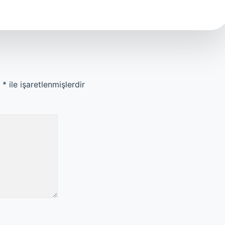
r
*
ile işaretlenmişlerdir