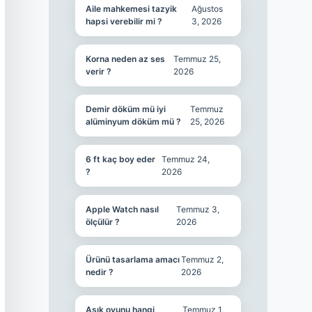
Aile mahkemesi tazyik
Ağustos
hapsi verebilir mi ?
3, 2026
Korna neden az ses
Temmuz 25,
verir ?
2026
Demir döküm mü iyi
Temmuz
alüminyum döküm mü ?
25, 2026
6 ft kaç boy eder
Temmuz 24,
?
2026
Apple Watch nasıl
Temmuz 3,
ölçülür ?
2026
Ürünü tasarlama amacı
Temmuz 2,
nedir ?
2026
Aşık oyunu hangi
Temmuz 1,