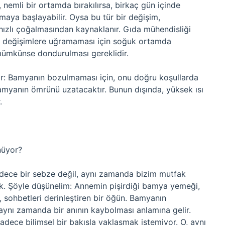
nemli bir ortamda bırakılırsa, birkaç gün içinde
ya başlayabilir. Oysa bu tür bir değişim,
 hızlı çoğalmasından kaynaklanır. Gıda mühendisliği
ür değişimlere uğramaması için soğuk ortamda
 mümkünse dondurulması gereklidir.
or: Bamyanın bozulmaması için, onu doğru koşullarda
bamyanın ömrünü uzatacaktır. Bunun dışında, yüksek ısı
.
nüyor?
adece bir sebze değil, aynı zamanda bizim mutfak
ek. Şöyle düşünelim: Annemin pişirdiği bamya yemeği,
, sohbetleri derinleştiren bir öğün. Bamyanın
 aynı zamanda bir anının kaybolması anlamına gelir.
adece bilimsel bir bakışla yaklaşmak istemiyor. O, aynı