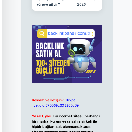
yöreye aittir ?
2026
Reklam ve İletişim:
Skype:
live:.cid.575569c608265c69
Yasal Uyarı:
Bu internet sitesi, herhangi
bir marka, kurum veya şahıs şirketi ile
hiçbir bağlantısı bulunmamaktadır.
Sitede yalnızca kendi hazırladığımız