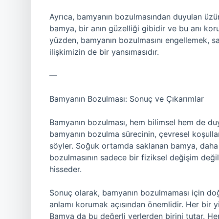
Ayrıca, bamyanın bozulmasından duyulan üzüntü,
bamya, bir anın güzelliği gibidir ve bu anı ko
yüzden, bamyanın bozulmasını engellemek, sad
ilişkimizin de bir yansımasıdır.
—
Bamyanın Bozulması: Sonuç ve Çıkarımlar
Bamyanın bozulması, hem bilimsel hem de duyg
bamyanın bozulma sürecinin, çevresel koşullar
söyler. Soğuk ortamda saklanan bamya, daha u
bozulmasının sadece bir fiziksel değişim deği
hisseder.
Sonuç olarak, bamyanın bozulmaması için doğ
anlamı korumak açısından önemlidir. Her bir yi
Bamya da bu değerli yerlerden birini tutar. 