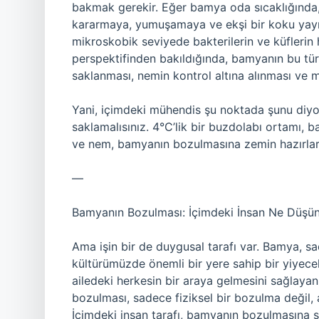
bakmak gerekir. Eğer bamya oda sıcaklığında, 
kararmaya, yumuşamaya ve ekşi bir koku yayma
mikroskobik seviyede bakterilerin ve küflerin
perspektifinden bakıldığında, bamyanın bu t
saklanması, nemin kontrol altına alınması ve
Yani, içimdeki mühendis şu noktada şunu diy
saklamalısınız. 4°C’lik bir buzdolabı ortamı, 
ve nem, bamyanın bozulmasına zemin hazırlar
—
Bamyanın Bozulması: İçimdeki İnsan Ne Düşü
Ama işin bir de duygusal tarafı var. Bamya, s
kültürümüzde önemli bir yere sahip bir yiyec
ailedeki herkesin bir araya gelmesini sağlayan
bozulması, sadece fiziksel bir bozulma değil,
İçimdeki insan tarafı, bamyanın bozulmasına s