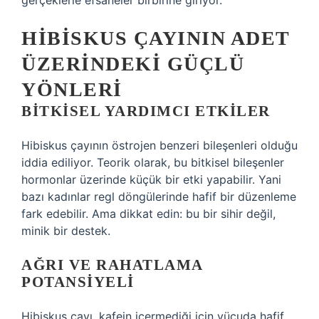
gerçeklerle efsaneler birbirine giriyor.
HIBISKUS ÇAYININ ADET
ÜZERINDEKI GÜÇLÜ
YÖNLERI
BITKISEL YARDIMCI ETKILER
Hibiskus çayının östrojen benzeri bileşenleri olduğu
iddia ediliyor. Teorik olarak, bu bitkisel bileşenler
hormonlar üzerinde küçük bir etki yapabilir. Yani
bazı kadınlar regl döngülerinde hafif bir düzenleme
fark edebilir. Ama dikkat edin: bu bir sihir değil,
minik bir destek.
AĞRI VE RAHATLAMA
POTANSIYELI
Hibiskus çayı, kafein içermediği için vücuda hafif