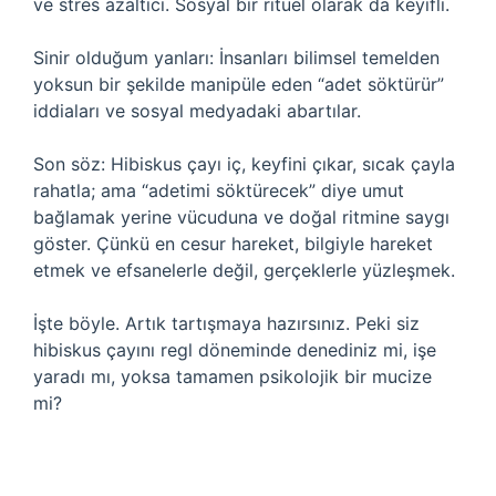
ve stres azaltıcı. Sosyal bir ritüel olarak da keyifli.
Sinir olduğum yanları: İnsanları bilimsel temelden
yoksun bir şekilde manipüle eden “adet söktürür”
iddiaları ve sosyal medyadaki abartılar.
Son söz: Hibiskus çayı iç, keyfini çıkar, sıcak çayla
rahatla; ama “adetimi söktürecek” diye umut
bağlamak yerine vücuduna ve doğal ritmine saygı
göster. Çünkü en cesur hareket, bilgiyle hareket
etmek ve efsanelerle değil, gerçeklerle yüzleşmek.
İşte böyle. Artık tartışmaya hazırsınız. Peki siz
hibiskus çayını regl döneminde denediniz mi, işe
yaradı mı, yoksa tamamen psikolojik bir mucize
mi?