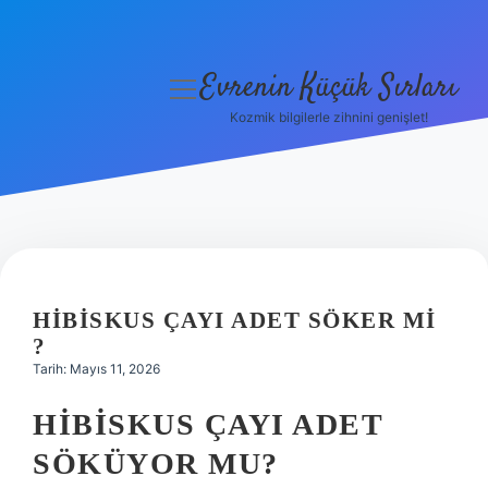
Evrenin Küçük Sırları
menüyü
aç
Kozmik bilgilerle zihnini genişlet!
Anasayfa
Gizlilik Politikası
Yasal Uyarı
Hakkımızda
HIBISKUS ÇAYI ADET SÖKER MI
?
Tarih: Mayıs 11, 2026
HIBISKUS ÇAYI ADET
SÖKÜYOR MU?