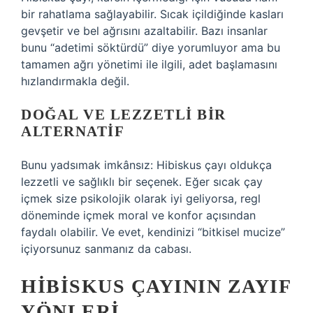
bir rahatlama sağlayabilir. Sıcak içildiğinde kasları
gevşetir ve bel ağrısını azaltabilir. Bazı insanlar
bunu “adetimi söktürdü” diye yorumluyor ama bu
tamamen ağrı yönetimi ile ilgili, adet başlamasını
hızlandırmakla değil.
DOĞAL VE LEZZETLI BIR
ALTERNATIF
Bunu yadsımak imkânsız: Hibiskus çayı oldukça
lezzetli ve sağlıklı bir seçenek. Eğer sıcak çay
içmek size psikolojik olarak iyi geliyorsa, regl
döneminde içmek moral ve konfor açısından
faydalı olabilir. Ve evet, kendinizi “bitkisel mucize”
içiyorsunuz sanmanız da cabası.
HIBISKUS ÇAYININ ZAYIF
YÖNLERI