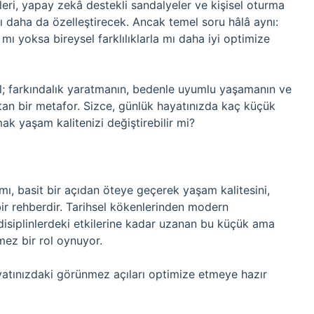
leri, yapay zekâ destekli sandalyeler ve kişisel oturma
ı daha da özelleştirecek. Ancak temel soru hâlâ aynı:
 mı yoksa bireysel farklılıklarla mı daha iyi optimize
ğil; farkındalık yaratmanın, bedenle uyumlu yaşamanın ve
atan bir metafor. Sizce, günlük hayatınızda kaç küçük
mak yaşam kalitenizi değiştirebilir mi?
ı, basit bir açıdan öteye geçerek yaşam kalitesini,
bir rehberdir. Tarihsel kökenlerinden modern
 disiplinlerdeki etkilerine kadar uzanan bu küçük ama
mez bir rol oynuyor.
hayatınızdaki görünmez açıları optimize etmeye hazır