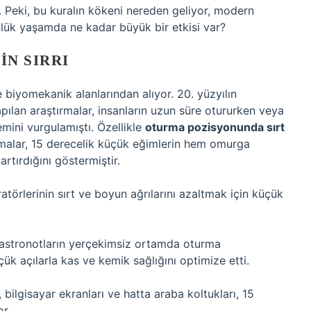
r. Peki, bu kuralın kökeni nereden geliyor, modern
nlük yaşamda ne kadar büyük bir etkisi var?
IN SIRRI
 biyomekanik alanlarından alıyor. 20. yüzyılın
yapılan araştırmalar, insanların uzun süre otururken veya
emini vurgulamıştı. Özellikle
oturma pozisyonunda sırt
şmalar, 15 derecelik küçük eğimlerin hem omurga
tırdığını göstermiştir.
ratörlerinin sırt ve boyun ağrılarını azaltmak için küçük
, astronotların yerçekimsiz ortamda oturma
ük açılarla kas ve kemik sağlığını optimize etti.
ilgisayar ekranları ve hatta araba koltukları, 15
or.