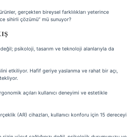
nler, gerçekten bireysel farklılıkları yeterince
ece sihirli çözümü” mü sunuyor?
IŞ
 değil; psikoloji, tasarım ve teknoloji alanlarıyla da
ini etkiliyor. Hafif geriye yaslanma ve rahat bir açı,
ekliyor.
rgonomik açıları kullanıcı deneyimi ve estetikle
rçeklik (AR) cihazları, kullanıcı konforu için 15 dereceyi
sizin vücut sağlığınızı değil, psikolojik durumunuzu ve