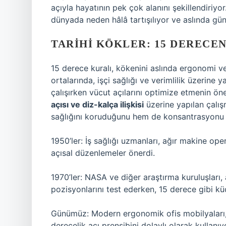
açıyla hayatının pek çok alanını şekillendiriyo
dünyada neden hâlâ tartışılıyor ve aslında gü
TARIHI KÖKLER: 15 DERECEN
15 derece kuralı, kökenini aslında ergonomi ve
ortalarında, işçi sağlığı ve verimlilik üzerine 
çalışırken vücut açılarını optimize etmenin ön
açısı ve diz-kalça ilişkisi
üzerine yapılan çalı
sağlığını koruduğunu hem de konsantrasyonu ar
1950’ler: İş sağlığı uzmanları, ağır makine ope
açısal düzenlemeler önerdi.
1970’ler: NASA ve diğer araştırma kuruluşları
pozisyonlarını test ederken, 15 derece gibi küç
Günümüz: Modern ergonomik ofis mobilyaları, b
derecelik açı prensibini dolaylı olarak kullanıy