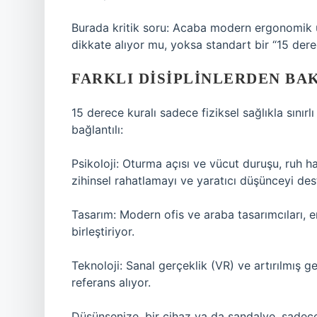
Burada kritik soru: Acaba modern ergonomik ürü
dikkate alıyor mu, yoksa standart bir “15 der
FARKLI DISIPLINLERDEN BAK
15 derece kuralı sadece fiziksel sağlıkla sınırlı
bağlantılı:
Psikoloji: Oturma açısı ve vücut duruşu, ruh hal
zihinsel rahatlamayı ve yaratıcı düşünceyi dest
Tasarım: Modern ofis ve araba tasarımcıları, e
birleştiriyor.
Teknoloji: Sanal gerçeklik (VR) ve artırılmış ge
referans alıyor.
Düşünsenize, bir cihaz ya da sandalye, sadece 