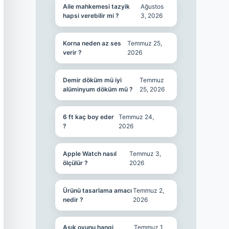
Aile mahkemesi tazyik
Ağustos
hapsi verebilir mi ?
3, 2026
Korna neden az ses
Temmuz 25,
verir ?
2026
Demir döküm mü iyi
Temmuz
alüminyum döküm mü ?
25, 2026
6 ft kaç boy eder
Temmuz 24,
?
2026
Apple Watch nasıl
Temmuz 3,
ölçülür ?
2026
Ürünü tasarlama amacı
Temmuz 2,
nedir ?
2026
Aşık oyunu hangi
Temmuz 1,