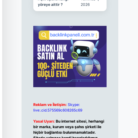
yöreye aittir ?
2026
Reklam ve İletişim:
Skype:
live:.cid.575569c608265c69
Yasal Uyarı:
Bu internet sitesi, herhangi
bir marka, kurum veya şahıs şirketi ile
hiçbir bağlantısı bulunmamaktadır.
Sitede yalnızca kendi hazırladığımız