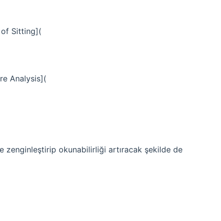
f Sitting](
e Analysis](
e zenginleştirip okunabilirliği artıracak şekilde de