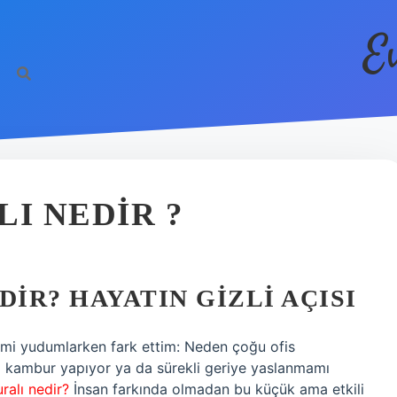
E
I NEDIR ?
DIR? HAYATIN GIZLI AÇISI
emi yudumlarken fark ettim: Neden çoğu ofis
az kambur yapıyor ya da sürekli geriye yaslanmamı
ralı nedir?
İnsan farkında olmadan bu küçük ama etkili