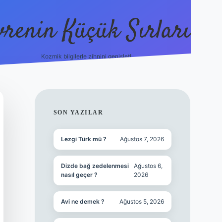
vrenin Küçük Sırları
Kozmik bilgilerle zihnini genişlet!
betci
vdcasino güncel giriş
ilbet casino
ilbet yeni giriş
Betex
SIDEBAR
SON YAZILAR
Lezgi Türk mü ?
Ağustos 7, 2026
Dizde bağ zedelenmesi
Ağustos 6,
nasıl geçer ?
2026
Avi ne demek ?
Ağustos 5, 2026