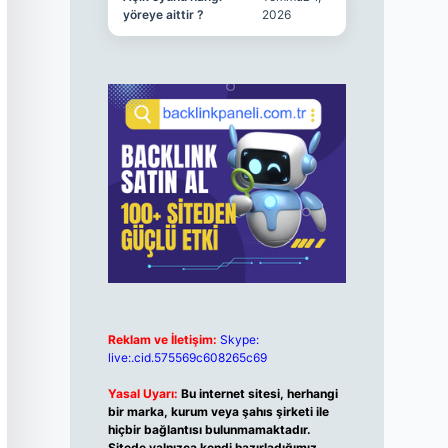
yöreye aittir ?
2026
Reklam ve İletişim:
Skype:
live:.cid.575569c608265c69
Yasal Uyarı:
Bu internet sitesi, herhangi
bir marka, kurum veya şahıs şirketi ile
hiçbir bağlantısı bulunmamaktadır.
Sitede yalnızca kendi hazırladığımız