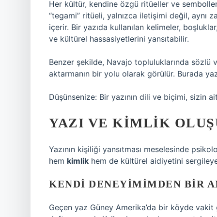
Her kültür, kendine özgü ritüeller ve semboll
“tegami” ritüeli, yalnızca iletişimi değil, aynı
içerir. Bir yazıda kullanılan kelimeler, boşluk
ve kültürel hassasiyetlerini yansıtabilir.
Benzer şekilde, Navajo topluluklarında sözlü ve 
aktarmanın bir yolu olarak görülür. Burada yazı, 
Düşünsenize: Bir yazının dili ve biçimi, sizin 
YAZI VE KIMLIK OLU
Yazının kişiliği yansıtması meselesinde psikolo
hem
kimlik
hem de kültürel aidiyetini sergiley
KENDI DENEYIMIMDEN BIR A
Geçen yaz Güney Amerika’da bir köyde vakit g