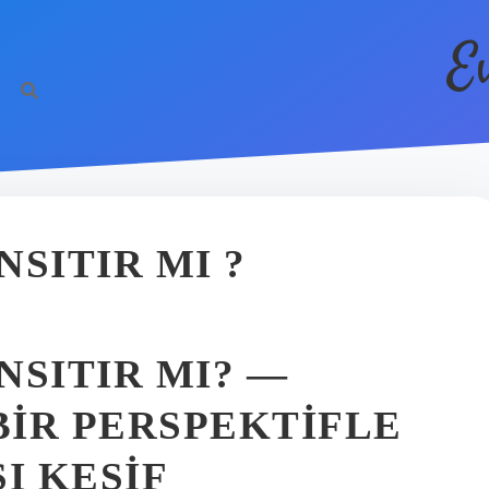
E
NSITIR MI ?
ANSITIR MI? —
IR PERSPEKTIFLE
I KEŞIF