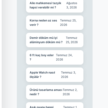
Aile mahkemesi tazyik
Ağustos
hapsi verebilir mi ?
3, 2026
Korna neden az ses
Temmuz 25,
verir ?
2026
Demir döküm mü iyi
Temmuz
alüminyum döküm mü ?
25, 2026
6 ft kaç boy eder
Temmuz 24,
?
2026
Apple Watch nasıl
Temmuz 3,
ölçülür ?
2026
Ürünü tasarlama amacı
Temmuz 2,
nedir ?
2026
Aşık oyunu hangi
Temmuz 1,