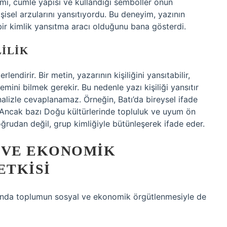
tmi, cümle yapısı ve kullandığı semboller onun
şisel arzularını yansıtıyordu. Bu deneyim, yazının
bir kimlik yansıtma aracı olduğunu bana gösterdi.
ILIK
lendirir. Bir metin, yazarının kişiliğini yansıtabilir,
mini bilmek gerekir. Bu nedenle yazı kişiliği yansıtır
analizle cevaplanamaz. Örneğin, Batı’da bireysel ifade
r. Ancak bazı Doğu kültürlerinde topluluk ve uyum ön
oğrudan değil, grup kimliğiyle bütünleşerek ifade eder.
 VE EKONOMIK
ETKISI
amanda toplumun sosyal ve ekonomik örgütlenmesiyle de