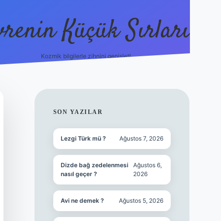
vrenin Küçük Sırları
Kozmik bilgilerle zihnini genişlet!
betci
vdcasino güncel giriş
ilbet casino
ilbet yeni giriş
Bete
SIDEBAR
SON YAZILAR
Lezgi Türk mü ?
Ağustos 7, 2026
Dizde bağ zedelenmesi
Ağustos 6,
nasıl geçer ?
2026
Avi ne demek ?
Ağustos 5, 2026