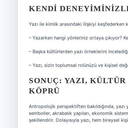
KENDI DENEYIMINIZL
Yazı ile kimlik arasındaki ilişkiyi keşfederken k
– Yazarken hangi yönleriniz ortaya çıkıyor? Ke
– Başka kültürlerden yazı örneklerini incelediğ
– Yazı, sizin toplumsal rolünüzü ve kişisel değ
SONUÇ: YAZI, KÜLTÜR
KÖPRÜ
Antropolojik perspektiften bakıldığında, yazı yal
semboller, akrabalık yapıları, ekonomik sisteml
şekillendirir. Dolayısıyla yazı, hem bireysel kişi