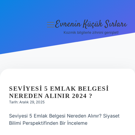
Evrenin Küçük Sırları
menüyü
aç
Kozmik bilgilerle zihnini genişlet!
Anasayfa
Gizlilik Politikası
Yasal Uyarı
Hakkımızda
SEVIYESI 5 EMLAK BELGESI
NEREDEN ALINIR 2024 ?
Tarih: Aralık 29, 2025
Seviyesi 5 Emlak Belgesi Nereden Alınır? Siyaset
Bilimi Perspektifinden Bir İnceleme