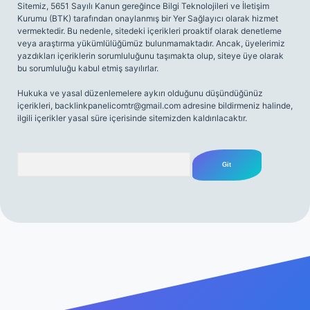
Sitemiz, 5651 Sayılı Kanun gereğince Bilgi Teknolojileri ve İletişim
Kurumu (BTK) tarafından onaylanmış bir Yer Sağlayıcı olarak hizmet
vermektedir. Bu nedenle, sitedeki içerikleri proaktif olarak denetleme
veya araştırma yükümlülüğümüz bulunmamaktadır. Ancak, üyelerimiz
yazdıkları içeriklerin sorumluluğunu taşımakta olup, siteye üye olarak
bu sorumluluğu kabul etmiş sayılırlar.
Hukuka ve yasal düzenlemelere aykırı olduğunu düşündüğünüz
içerikleri,
backlinkpanelicomtr@gmail.com
adresine bildirmeniz halinde,
ilgili içerikler yasal süre içerisinde sitemizden kaldırılacaktır.
Arama
ş
Betexper giriş adresi
betexper.xyz
m elexbet