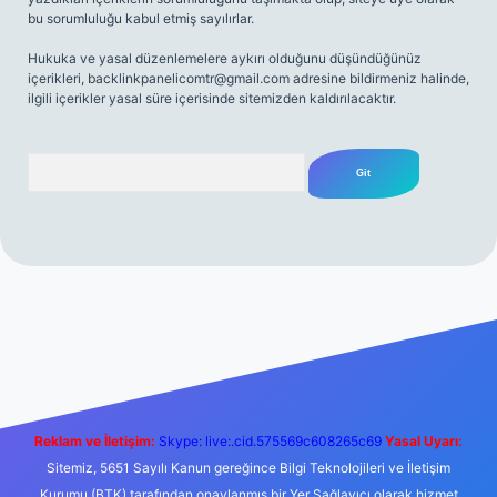
bu sorumluluğu kabul etmiş sayılırlar.
Hukuka ve yasal düzenlemelere aykırı olduğunu düşündüğünüz
içerikleri,
backlinkpanelicomtr@gmail.com
adresine bildirmeniz halinde,
ilgili içerikler yasal süre içerisinde sitemizden kaldırılacaktır.
Arama
iriş
Betexper giriş adresi
betexper.xyz
m elexbet
Reklam ve İletişim:
Skype: live:.cid.575569c608265c69
Yasal Uyarı:
Sitemiz, 5651 Sayılı Kanun gereğince Bilgi Teknolojileri ve İletişim
Kurumu (BTK) tarafından onaylanmış bir Yer Sağlayıcı olarak hizmet