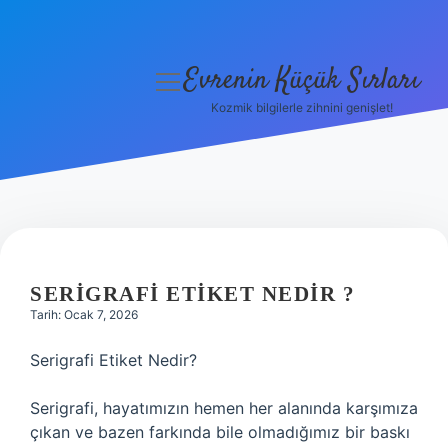
Evrenin Küçük Sırları
menüyü
aç
Kozmik bilgilerle zihnini genişlet!
Anasayfa
Gizlilik Politikası
Yasal Uyarı
Hakkımızda
SERIGRAFI ETIKET NEDIR ?
Tarih: Ocak 7, 2026
Serigrafi Etiket Nedir?
Serigrafi, hayatımızın hemen her alanında karşımıza
çıkan ve bazen farkında bile olmadığımız bir baskı