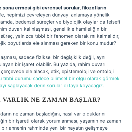
 sona ermesi gibi evrensel sorular, filozofların
fe, hepimizi çevreleyen dünyayı anlamaya yönelik
amda, bedensel süreçler ve biyolojik olaylar da felsefi
ahim duvarı kalınlaşması, genellikle hamileliğin bir
k süreç, yalnızca tıbbi bir fenomen olarak mı kalmalıdır,
ojik boyutlarda ele alınması gereken bir konu mudur?
laşması, sadece fiziksel bir değişiklik değil, aynı
yan bir işaret olabilir. Bu yazıda, rahim duvarı
bir çerçevede ele alacak, etik, epistemoloji ve ontoloji
bu tıbbi durumu sadece bilimsel bir olgu olarak görmek
ayı sağlayacak derin sorular ortaya koyacağız.
R VARLIK NE ZAMAN BAŞLAR?
ıkların ne zaman başladığını, nasıl var olduklarını
liğin bir işareti olarak yorumlanması, yaşamın ne zaman
, bir annenin rahminde yeni bir hayatın gelişmeye