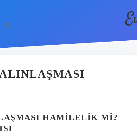
E
KALINLAŞMASI
LAŞMASI HAMILELIK MI?
ISI