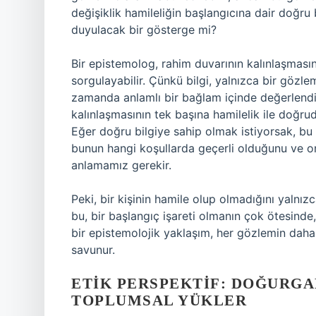
değişiklik hamileliğin başlangıcına dair doğru 
duyulacak bir gösterge mi?
Bir epistemolog, rahim duvarının kalınlaşmasını 
sorgulayabilir. Çünkü bilgi, yalnızca bir gözlem
zamanda anlamlı bir bağlam içinde değerlendir
kalınlaşmasının tek başına hamilelik ile doğrud
Eğer doğru bilgiye sahip olmak istiyorsak, bu b
bunun hangi koşullarda geçerli olduğunu ve on
anlamamız gerekir.
Peki, bir kişinin hamile olup olmadığını yalnız
bu, bir başlangıç işareti olmanın çok ötesinde
bir epistemolojik yaklaşım, her gözlemin daha
savunur.
ETIK PERSPEKTIF: DOĞURGA
TOPLUMSAL YÜKLER