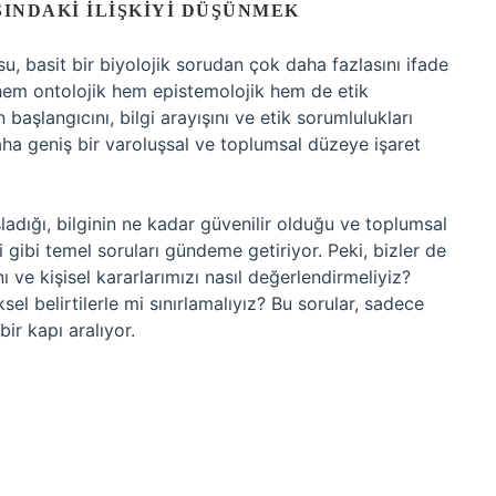
SINDAKI İLIŞKIYI DÜŞÜNMEK
u, basit bir biyolojik sorudan çok daha fazlasını ifade
u hem ontolojik hem epistemolojik hem de etik
 başlangıcını, bilgi arayışını ve etik sorumlulukları
aha geniş bir varoluşsal ve toplumsal düzeye işaret
dığı, bilginin ne kadar güvenilir olduğu ve toplumsal
ği gibi temel soruları gündeme getiriyor. Peki, bizler de
 ve kişisel kararlarımızı nasıl değerlendirmeliyiz?
ksel belirtilerle mi sınırlamalıyız? Bu sorular, sadece
bir kapı aralıyor.