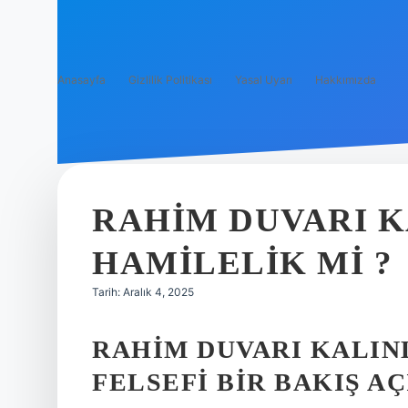
Anasayfa
Gizlilik Politikası
Yasal Uyarı
Hakkımızda
RAHIM DUVARI 
HAMILELIK MI ?
Tarih: Aralık 4, 2025
RAHIM DUVARI KALIN
FELSEFI BIR BAKIŞ AÇ