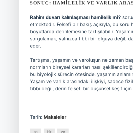
SONUÇ: HAMILELIK VE VARLIK ARA
Rahim duvarı kalınlaşması hamilelik mi?
sorus
etmektedir. Felsefi bir bakış açısıyla, bu sor
boyutlarda derinlemesine tartışılabilir. Yaşamın
sorgulamak, yalnızca tıbbi bir olguya değil, d
eder.
Tartışma, yaşamın ve varoluşun ne zaman başla
normların bireysel kararları nasıl şekillendirdi
bu biyolojik sürecin ötesinde, yaşamın anlamını
Yaşam ve varlık arasındaki ilişkiyi, sadece fizi
tıbbi değil, derin felsefi bir düşünsel keşif için 
Tarih:
Makaleler
ba
bir
ve