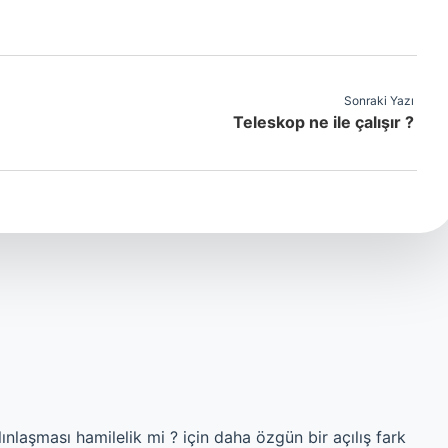
Sonraki Yazı
Teleskop ne ile çalışır ?
ınlaşması hamilelik mi ? için daha özgün bir açılış fark