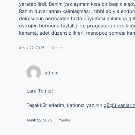
yaratabilirdi. Benim yaklaşımım kısa bir başlıkla şö
Rahim duvarlarının kalınlaşması , tıbbi adıyla endo
dokusunun normalden fazla büyümesi anlamına gelir.
östrojen hormonu fazlalığı ve progesteron eksikliği 
kanama, adet düzensizlikleri, menopoz sonrası kana
Aralık 22, 2025
Yanıtla
admin
Lara Temiz!
Teşekkür ederim, katkınız yazının
güçlü yanların
Aralık 22, 2025
Yanıtla