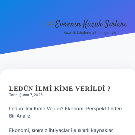
Evrenin Küçük Sırları
menüyü
aç
Kozmik bilgilerle zihnini genişlet!
Anasayfa
Gizlilik Politikası
Yasal Uyarı
Hakkımızda
LEDÜN ILMI KIME VERILDI ?
Tarih: Şubat 7, 2026
Ledün İlmi Kime Verildi? Ekonomi Perspektifinden
Bir Analiz
Ekonomi, sınırsız ihtiyaçlar ile sınırlı kaynaklar