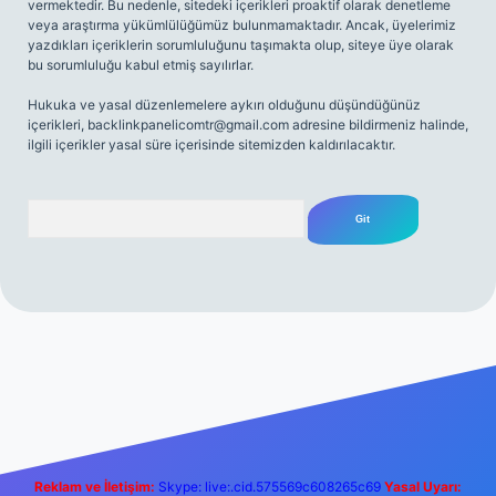
vermektedir. Bu nedenle, sitedeki içerikleri proaktif olarak denetleme
veya araştırma yükümlülüğümüz bulunmamaktadır. Ancak, üyelerimiz
yazdıkları içeriklerin sorumluluğunu taşımakta olup, siteye üye olarak
bu sorumluluğu kabul etmiş sayılırlar.
Hukuka ve yasal düzenlemelere aykırı olduğunu düşündüğünüz
içerikleri,
backlinkpanelicomtr@gmail.com
adresine bildirmeniz halinde,
ilgili içerikler yasal süre içerisinde sitemizden kaldırılacaktır.
Arama
ş
Betexper giriş adresi
betexper.xyz
m elexbet
Reklam ve İletişim:
Skype: live:.cid.575569c608265c69
Yasal Uyarı: