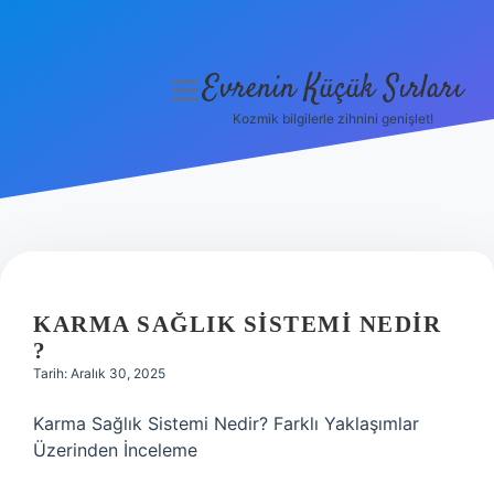
Evrenin Küçük Sırları
menüyü
aç
Kozmik bilgilerle zihnini genişlet!
Anasayfa
Gizlilik Politikası
Yasal Uyarı
Hakkımızda
KARMA SAĞLIK SISTEMI NEDIR
?
Tarih: Aralık 30, 2025
Karma Sağlık Sistemi Nedir? Farklı Yaklaşımlar
Üzerinden İnceleme