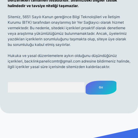
benzerlikleri tamamen tesadüfidir. Sitemizdeki bilgiler taslak
halindedir ve tavsiye niteliği taşımazlar.
Sitemiz, 5651 Sayılı Kanun gereğince Bilgi Teknolojileri ve İletişim
Kurumu (BTK) tarafından onaylanmış bir Yer Sağlayıcı olarak hizmet
vermektedir. Bu nedenle, sitedeki içerikleri proaktif olarak denetleme
veya araştırma yükümlülüğümüz bulunmamaktadır. Ancak, üyelerimiz
yazdıkları içeriklerin sorumluluğunu taşımakta olup, siteye üye olarak
bu sorumluluğu kabul etmiş sayılırlar.
Hukuka ve yasal düzenlemelere aykırı olduğunu düşündüğünüz
içerikleri,
backlinkpanelicomtr@gmail.com
adresine bildirmeniz halinde,
ilgili içerikler yasal süre içerisinde sitemizden kaldırılacaktır.
Arama
ş
Betexper giriş adresi
betexper.xyz
m elexbet