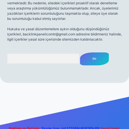
vermektedir. Bu nedenle, sitedeki içerikleri proaktif olarak denetleme
veya araştırma yükümlülüğümüz bulunmamaktadır. Ancak, üyelerimiz
yazdıkları içeriklerin sorumluluğunu taşımakta olup, siteye üye olarak
bu sorumluluğu kabul etmiş sayılırlar.
Hukuka ve yasal düzenlemelere aykırı olduğunu düşündüğünüz
içerikleri,
backlinkpanelicomtr@gmail.com
adresine bildirmeniz halinde,
ilgili içerikler yasal süre içerisinde sitemizden kaldırılacaktır.
Arama
iriş
Betexper giriş adresi
betexper.xyz
m elexbet
Reklam ve İletişim:
Skype: live:.cid.575569c608265c69
Yasal Uyarı: