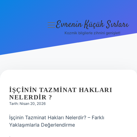
Evrenin Küçük Sırları
menüyü
aç
Kozmik bilgilerle zihnini genişlet!
Anasayfa
Gizlilik Politikası
Yasal Uyarı
Hakkımızda
İŞÇININ TAZMINAT HAKLARI
NELERDIR ?
Tarih: Nisan 20, 2026
İşçinin Tazminat Hakları Nelerdir? – Farklı
Yaklaşımlarla Değerlendirme