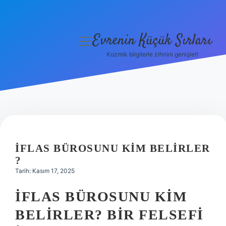
Evrenin Küçük Sırları
menüyü
aç
Kozmik bilgilerle zihnini genişlet!
Anasayfa
Gizlilik Politikası
Yasal Uyarı
Hakkımızda
İFLAS BÜROSUNU KIM BELIRLER
?
Tarih: Kasım 17, 2025
İFLAS BÜROSUNU KIM
BELIRLER? BIR FELSEFI