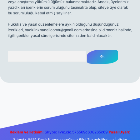
veya araştırma yükümlülüğümüz bulunmamaktadır. Ancak, üyelerimiz
yazdıkları içeriklerin sorumluluğunu taşımakta olup, siteye üye olarak
bu sorumluluğu kabul etmiş sayılırlar.
Hukuka ve yasal düzenlemelere aykırı olduğunu düşündüğünüz
içerikleri,
backlinkpanelicomtr@gmail.com
adresine bildirmeniz halinde,
ilgili içerikler yasal süre içerisinde sitemizden kaldırılacaktır.
Arama
ş
Betexper giriş adresi
betexper.xyz
m elexbet
Reklam ve İletişim:
Skype: live:.cid.575569c608265c69
Yasal Uyarı:
Sitemiz, 5651 Sayılı Kanun gereğince Bilgi Teknolojileri ve İletişim