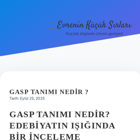
Evrenin Küçük Sırları
menüyü
aç
Kozmik bilgilerle zihnini genişlet!
Anasayfa
Gizlilik Politikası
Yasal Uyarı
Hakkımızda
GASP TANIMI NEDIR ?
Tarih: Eylül 25, 2025
GASP TANIMI NEDIR?
EDEBIYATIN IŞIĞINDA
BIR İNCELEME