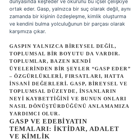
dünyasında keşfeder ve okurunu bu içsel çelişkiye
ortak eder. Gasp, yalnızca bir suç olarak değil, aynı
zamanda bir kişinin özdeşleşme, kimlik oluşturma
ve kendini bulma yolculuğunun bir parçası olarak
karşımıza çıkar.
GASPIN YALNIZCA BIREYSEL DEĞIL,
TOPLUMSAL BIR BOYUTU DA VARDIR.
TOPLUMLAR, BAZEN KENDI
ÜYELERINDEN BIR ŞEYLER “GASP EDER”
– ÖZGÜRLÜKLERI, FIRSATLARI, HATTA
INSANI DEĞERLERI. GASP, BIREYSEL VE
TOPLUMSAL DÜZEYDE, INSANLARIN
NEYI KAYBETTIĞINI VE BUNUN ONLARI
NASIL DÖNÜŞTÜRDÜĞÜNÜ ANLAMAMIZA
YARDIMCI OLUR.
GASP VE EDEBIYATIN
TEMALARI: İKTIDAR, ADALET
VE KIMLIK