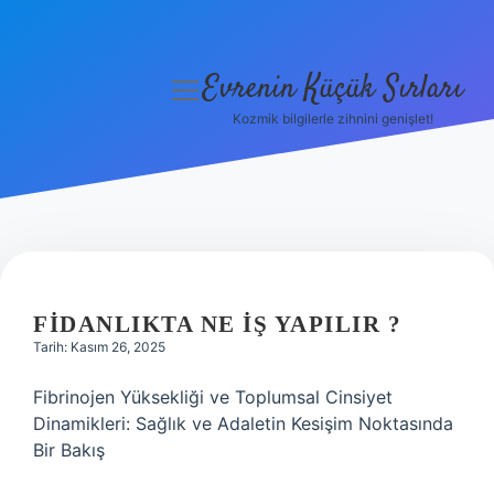
Evrenin Küçük Sırları
menüyü
aç
Kozmik bilgilerle zihnini genişlet!
Anasayfa
Gizlilik Politikası
Yasal Uyarı
Hakkımızda
FIDANLIKTA NE IŞ YAPILIR ?
Tarih: Kasım 26, 2025
Fibrinojen Yüksekliği ve Toplumsal Cinsiyet
Dinamikleri: Sağlık ve Adaletin Kesişim Noktasında
Bir Bakış