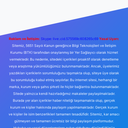
Betexper giriş adresi
betexper.xyz
m elexbet
Reklam ve İletişim:
Skype: live:.cid.575569c608265c69
Yasal Uyarı:
Sitemiz, 5651 Sayılı Kanun gereğince Bilgi Teknolojileri ve İletişim
Kurumu (BTK) tarafından onaylanmış bir Yer Sağlayıcı olarak hizmet
vermektedir. Bu nedenle, sitedeki içerikleri proaktif olarak denetleme
veya araştırma yükümlülüğümüz bulunmamaktadır. Ancak, üyelerimiz
yazdıkları içeriklerin sorumluluğunu taşımakta olup, siteye üye olarak
bu sorumluluğu kabul etmiş sayılırlar. Bu internet sitesi, herhangi bir
marka, kurum veya şahıs şirketi ile hiçbir bağlantısı bulunmamaktadır.
Sitede yalnızca kendi hazırladığımız makaleler paylaşılmaktadır.
Burada yer alan içerikler haber niteliği taşımamakta olup, gerçek
kurum ve kişiler hakkında paylaşım yapılmamaktadır. Gerçek kurum
ve kişiler ile isim benzerlikleri tamamen tesadüfidir. Sitemiz, kar amacı
gütmeyen ve tamamen ücretsiz bir bilgi paylaşım platformudur.
Hukuka ve yasal düzenlemelere aykırı olduğunu düşündüğünüz