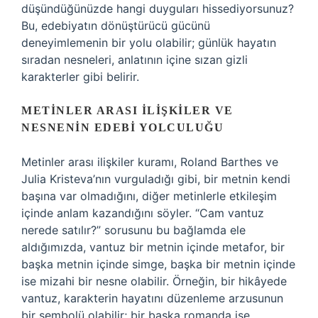
düşündüğünüzde hangi duyguları hissediyorsunuz?
Bu, edebiyatın dönüştürücü gücünü
deneyimlemenin bir yolu olabilir; günlük hayatın
sıradan nesneleri, anlatının içine sızan gizli
karakterler gibi belirir.
METINLER ARASI İLIŞKILER VE
NESNENIN EDEBI YOLCULUĞU
Metinler arası ilişkiler kuramı, Roland Barthes ve
Julia Kristeva’nın vurguladığı gibi, bir metnin kendi
başına var olmadığını, diğer metinlerle etkileşim
içinde anlam kazandığını söyler. “Cam vantuz
nerede satılır?” sorusunu bu bağlamda ele
aldığımızda, vantuz bir metnin içinde metafor, bir
başka metnin içinde simge, başka bir metnin içinde
ise mizahi bir nesne olabilir. Örneğin, bir hikâyede
vantuz, karakterin hayatını düzenleme arzusunun
bir sembolü olabilir; bir başka romanda ise