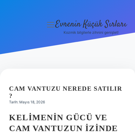
Evrenin Küçük Sırları
menüyü
aç
Kozmik bilgilerle zihnini genişlet!
Anasayfa
Gizlilik Politikası
Yasal Uyarı
Hakkımızda
CAM VANTUZU NEREDE SATILIR
?
Tarih: Mayıs 18, 2026
KELIMENIN GÜCÜ VE
CAM VANTUZUN İZINDE