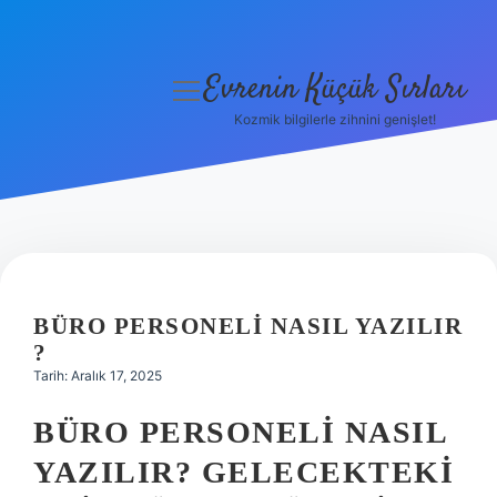
Evrenin Küçük Sırları
menüyü
aç
Kozmik bilgilerle zihnini genişlet!
Anasayfa
Gizlilik Politikası
Yasal Uyarı
Hakkımızda
BÜRO PERSONELI NASIL YAZILIR
?
Tarih: Aralık 17, 2025
BÜRO PERSONELI NASIL
YAZILIR? GELECEKTEKI