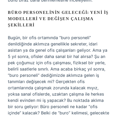
bunu biraz daha derinlemesine inceleyelim.
BÜRO PERSONELININ GELECEĞI: YENI İŞ
MODELLERI VE DEĞIŞEN ÇALIŞMA
ŞEKILLERI
Bugün, bir ofis ortamında “buro personeli”
denildiğinde aklımıza genellikle sekreter, idari
asistan ya da genel ofis çalışanları geliyor. Ama ya
5 yıl sonra, ofisler daha sanal bir hal alırsa? Şu an
pek çoğumuz için ofis çalışması, fiziksel bir yerle,
belirli saatlerle sınırlı. Ama acaba birkaç yıl sonra,
“buro personeli” dediğimizde aklımıza gelen iş
tanımları değişecek mi? Gerçekten ofis
ortamlarında çalışmak zorunda kalacak mıyız,
yoksa sanal ofislerde, uzaktan çalışma ile herkes
kendi evinden mi iş yapacak? Bu noktada aklıma
bir soru geliyor: Büro personeli ne kadar “ofis
içinde” kalacak? Belki de “buro” kelimesi, gelecekte