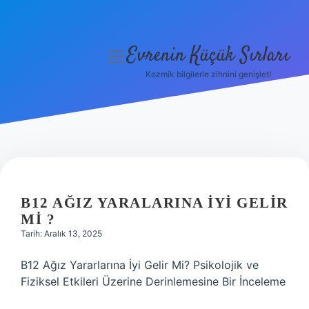
Evrenin Küçük Sırları
menüyü
aç
Kozmik bilgilerle zihnini genişlet!
Anasayfa
Gizlilik Politikası
Yasal Uyarı
Hakkımızda
B12 AĞIZ YARALARINA IYI GELIR
MI ?
Tarih: Aralık 13, 2025
B12 Ağız Yararlarına İyi Gelir Mi? Psikolojik ve
Fiziksel Etkileri Üzerine Derinlemesine Bir İnceleme