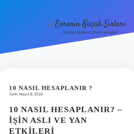
Evrenin Küçük Sırları
menüyü
aç
Kozmik bilgilerle zihnini genişlet!
Anasayfa
Gizlilik Politikası
Yasal Uyarı
Hakkımızda
10 NASIL HESAPLANIR ?
Tarih: Mayıs 8, 2026
10 NASIL HESAPLANIR? –
İŞIN ASLI VE YAN
ETKILERI