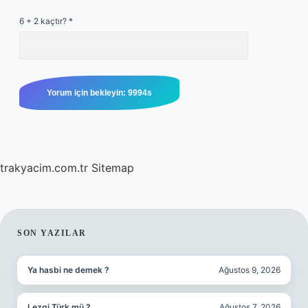
6 + 2 kaçtır?
*
trakyacim.com.tr
Sitemap
SIDEBAR
SON YAZILAR
Ya hasbi ne demek ?
Ağustos 9, 2026
Lezgi Türk mü ?
Ağustos 7, 2026