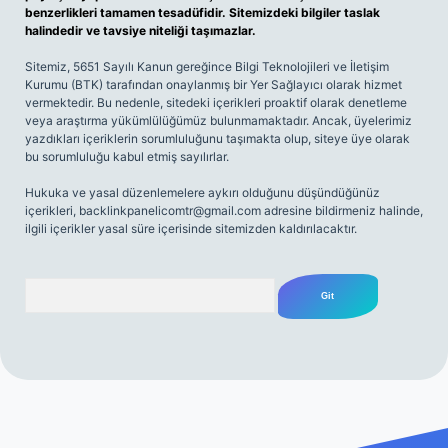
benzerlikleri tamamen tesadüfidir. Sitemizdeki bilgiler taslak
halindedir ve tavsiye niteliği taşımazlar.
Sitemiz, 5651 Sayılı Kanun gereğince Bilgi Teknolojileri ve İletişim
Kurumu (BTK) tarafından onaylanmış bir Yer Sağlayıcı olarak hizmet
vermektedir. Bu nedenle, sitedeki içerikleri proaktif olarak denetleme
veya araştırma yükümlülüğümüz bulunmamaktadır. Ancak, üyelerimiz
yazdıkları içeriklerin sorumluluğunu taşımakta olup, siteye üye olarak
bu sorumluluğu kabul etmiş sayılırlar.
Hukuka ve yasal düzenlemelere aykırı olduğunu düşündüğünüz
içerikleri,
backlinkpanelicomtr@gmail.com
adresine bildirmeniz halinde,
ilgili içerikler yasal süre içerisinde sitemizden kaldırılacaktır.
Arama
ş
Betexper giriş adresi
betexper.xyz
m elexbet