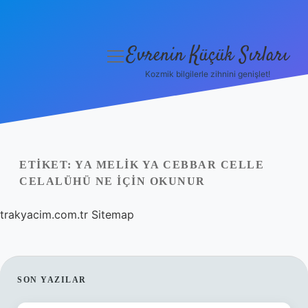
Evrenin Küçük Sırları
menüyü
aç
Kozmik bilgilerle zihnini genişlet!
Anasayfa
Gizlilik Politikası
Yasal Uyarı
ETIKET:
YA MELIK YA CEBBAR CELLE
CELALÜHÜ NE IÇIN OKUNUR
Hakkımızda
trakyacim.com.tr
Sitemap
SIDEBAR
SON YAZILAR