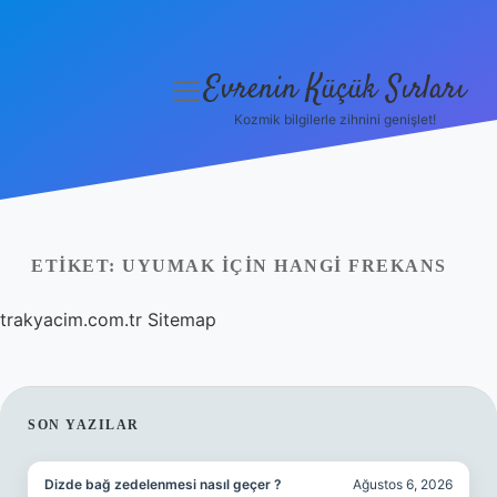
Evrenin Küçük Sırları
menüyü
aç
Kozmik bilgilerle zihnini genişlet!
Anasayfa
Gizlilik Politikası
Yasal Uyarı
ETIKET:
UYUMAK IÇIN HANGI FREKANS
Hakkımızda
trakyacim.com.tr
Sitemap
SIDEBAR
SON YAZILAR
Dizde bağ zedelenmesi nasıl geçer ?
Ağustos 6, 2026