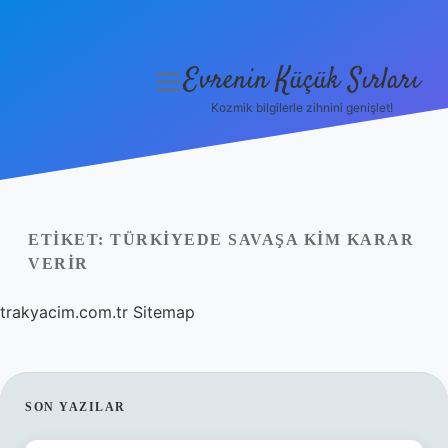
Evrenin Küçük Sırları
menüyü
aç
Kozmik bilgilerle zihnini genişlet!
Anasayfa
Gizlilik Politikası
Yasal Uyarı
ETIKET:
TÜRKIYEDE SAVAŞA KIM KARAR
VERIR
Hakkımızda
trakyacim.com.tr
Sitemap
SIDEBAR
SON YAZILAR