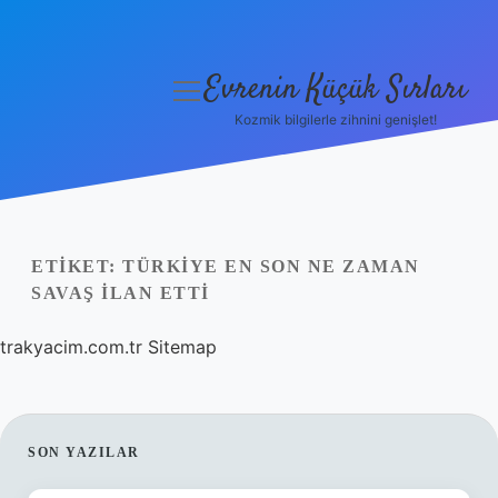
Evrenin Küçük Sırları
menüyü
aç
Kozmik bilgilerle zihnini genişlet!
Anasayfa
Gizlilik Politikası
Yasal Uyarı
ETIKET:
TÜRKIYE EN SON NE ZAMAN
SAVAŞ ILAN ETTI
Hakkımızda
trakyacim.com.tr
Sitemap
SIDEBAR
SON YAZILAR