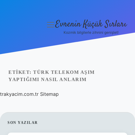
Evrenin Küçük Sırları
menüyü
aç
Kozmik bilgilerle zihnini genişlet!
Anasayfa
Gizlilik Politikası
Yasal Uyarı
ETIKET:
TÜRK TELEKOM AŞIM
YAPTIĞIMI NASIL ANLARIM
Hakkımızda
trakyacim.com.tr
Sitemap
SIDEBAR
SON YAZILAR