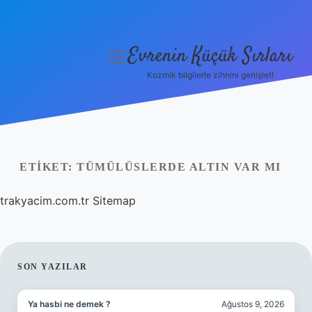
Evrenin Küçük Sırları
menüyü
aç
Kozmik bilgilerle zihnini genişlet!
Anasayfa
Gizlilik Politikası
Yasal Uyarı
ETIKET:
TÜMÜLÜSLERDE ALTIN VAR MI
Hakkımızda
trakyacim.com.tr
Sitemap
SIDEBAR
SON YAZILAR
Ya hasbi ne demek ?
Ağustos 9, 2026