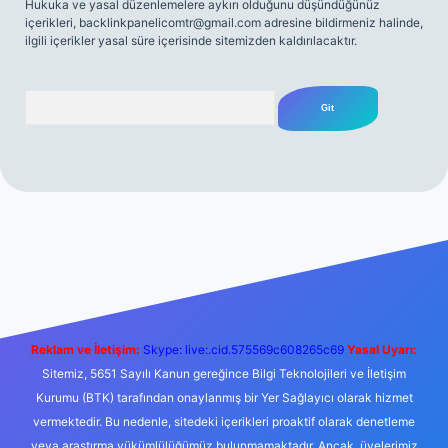
Hukuka ve yasal düzenlemelere aykırı olduğunu düşündüğünüz
içerikleri,
backlinkpanelicomtr@gmail.com
adresine bildirmeniz halinde,
ilgili içerikler yasal süre içerisinde sitemizden kaldırılacaktır.
Arama
et yeni giriş
Betexper giriş adresi
betexper.xyz
m elexbet
Reklam ve İletişim:
Skype: live:.cid.575569c608265c69
Yasal Uyarı:
Sitemiz, 5651 Sayılı Kanun gereğince Bilgi Teknolojileri ve İletişim
Kurumu (BTK) tarafından onaylanmış bir Yer Sağlayıcı olarak hizmet
vermektedir. Bu nedenle, sitedeki içerikleri proaktif olarak denetleme
veya araştırma yükümlülüğümüz bulunmamaktadır. Ancak, üyelerimiz