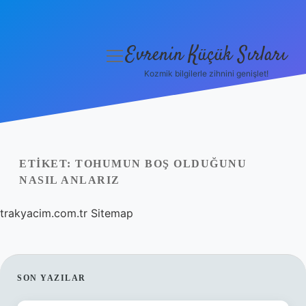
Evrenin Küçük Sırları
menüyü
aç
Kozmik bilgilerle zihnini genişlet!
Anasayfa
Gizlilik Politikası
Yasal Uyarı
ETIKET:
TOHUMUN BOŞ OLDUĞUNU
NASIL ANLARIZ
Hakkımızda
trakyacim.com.tr
Sitemap
SIDEBAR
SON YAZILAR