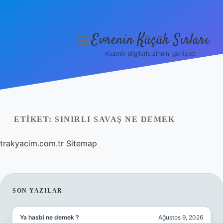
Evrenin Küçük Sırları
menüyü
aç
Kozmik bilgilerle zihnini genişlet!
Anasayfa
Gizlilik Politikası
Yasal Uyarı
ETIKET:
SINIRLI SAVAŞ NE DEMEK
Hakkımızda
trakyacim.com.tr
Sitemap
SIDEBAR
SON YAZILAR
Ya hasbi ne demek ?
Ağustos 9, 2026