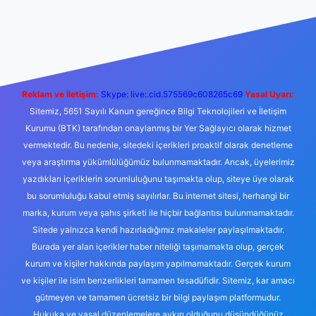
bet yeni giriş
Betexper giriş adresi
betexper.xyz
m elexbet
Reklam ve İletişim:
Skype: live:.cid.575569c608265c69
Yasal Uyarı:
Sitemiz, 5651 Sayılı Kanun gereğince Bilgi Teknolojileri ve İletişim
Kurumu (BTK) tarafından onaylanmış bir Yer Sağlayıcı olarak hizmet
vermektedir. Bu nedenle, sitedeki içerikleri proaktif olarak denetleme
veya araştırma yükümlülüğümüz bulunmamaktadır. Ancak, üyelerimiz
yazdıkları içeriklerin sorumluluğunu taşımakta olup, siteye üye olarak
bu sorumluluğu kabul etmiş sayılırlar. Bu internet sitesi, herhangi bir
marka, kurum veya şahıs şirketi ile hiçbir bağlantısı bulunmamaktadır.
Sitede yalnızca kendi hazırladığımız makaleler paylaşılmaktadır.
Burada yer alan içerikler haber niteliği taşımamakta olup, gerçek
kurum ve kişiler hakkında paylaşım yapılmamaktadır. Gerçek kurum
ve kişiler ile isim benzerlikleri tamamen tesadüfidir. Sitemiz, kar amacı
gütmeyen ve tamamen ücretsiz bir bilgi paylaşım platformudur.
Hukuka ve yasal düzenlemelere aykırı olduğunu düşündüğünüz