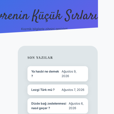
vrenin Küçük Sırları
Kozmik bilgilerle zihnini genişlet!
betci
vdcasino güncel giriş
ilbet casino
ilbet yeni giri
SIDEBAR
SON YAZILAR
Ya hasbi ne demek
Ağustos 9,
?
2026
Lezgi Türk mü ?
Ağustos 7, 2026
Dizde bağ zedelenmesi
Ağustos 6,
nasıl geçer ?
2026