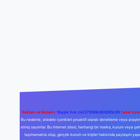
Reklam ve İletişim:
Skype: live:.cid.575569c608265c69
Yasal Uyar
Bu nedenle, sitedeki içerikleri proaktif olarak denetleme veya araş
etmiş sayılırlar. Bu internet sitesi, herhangi bir marka, kurum veya şa
taşımamakta olup, gerçek kurum ve kişiler hakkında paylaşım yapıl