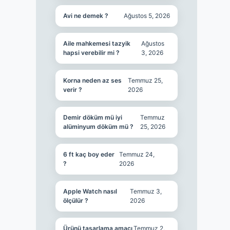
Avi ne demek ?
Ağustos 5, 2026
Aile mahkemesi tazyik
Ağustos
hapsi verebilir mi ?
3, 2026
Korna neden az ses
Temmuz 25,
verir ?
2026
Demir döküm mü iyi
Temmuz
alüminyum döküm mü ?
25, 2026
6 ft kaç boy eder
Temmuz 24,
?
2026
Apple Watch nasıl
Temmuz 3,
ölçülür ?
2026
Ürünü tasarlama amacı
Temmuz 2,