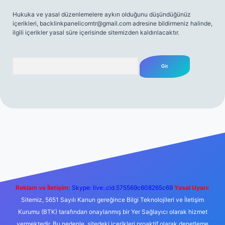
Hukuka ve yasal düzenlemelere aykırı olduğunu düşündüğünüz
içerikleri,
backlinkpanelicomtr@gmail.com
adresine bildirmeniz halinde,
ilgili içerikler yasal süre içerisinde sitemizden kaldırılacaktır.
Arama
bet yeni giriş
Betexper giriş adresi
betexper.xyz
m elexbet
Reklam ve İletişim:
Skype: live:.cid.575569c608265c69
Yasal Uyarı:
Sitemiz, 5651 Sayılı Kanun gereğince Bilgi Teknolojileri ve İletişim
Kurumu (BTK) tarafından onaylanmış bir Yer Sağlayıcı olarak hizmet
vermektedir. Bu nedenle, sitedeki içerikleri proaktif olarak denetleme