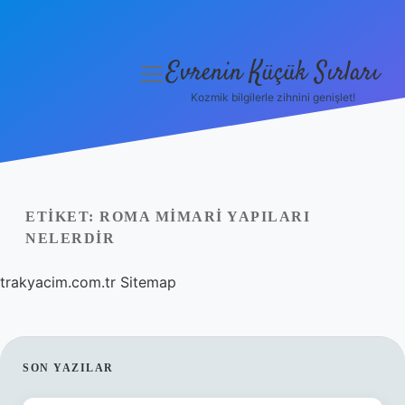
Evrenin Küçük Sırları
menüyü
aç
Kozmik bilgilerle zihnini genişlet!
Anasayfa
Gizlilik Politikası
Yasal Uyarı
ETIKET:
ROMA MIMARI YAPILARI
NELERDIR
Hakkımızda
trakyacim.com.tr
Sitemap
SIDEBAR
SON YAZILAR