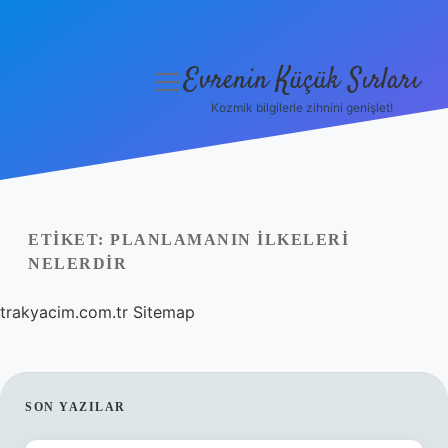
Evrenin Küçük Sırları
menüyü
aç
Kozmik bilgilerle zihnini genişlet!
Anasayfa
Gizlilik Politikası
Yasal Uyarı
ETIKET:
PLANLAMANIN ILKELERI
NELERDIR
Hakkımızda
trakyacim.com.tr
Sitemap
SIDEBAR
SON YAZILAR