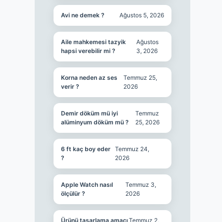
Avi ne demek ?
Ağustos 5, 2026
Aile mahkemesi tazyik
Ağustos
hapsi verebilir mi ?
3, 2026
Korna neden az ses
Temmuz 25,
verir ?
2026
Demir döküm mü iyi
Temmuz
alüminyum döküm mü ?
25, 2026
6 ft kaç boy eder
Temmuz 24,
?
2026
Apple Watch nasıl
Temmuz 3,
ölçülür ?
2026
Ürünü tasarlama amacı
Temmuz 2,