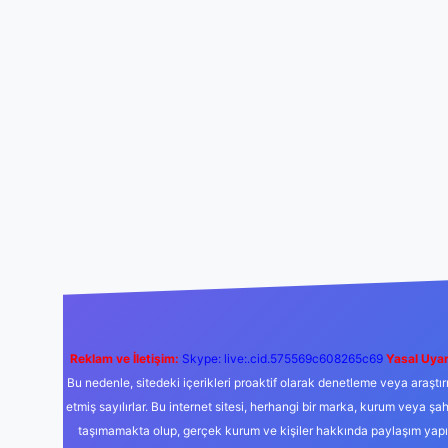
Reklam ve İletişim:
Skype: live:.cid.575569c608265c69
Yasal Uyar
Bu nedenle, sitedeki içerikleri proaktif olarak denetleme veya araş
etmiş sayılırlar. Bu internet sitesi, herhangi bir marka, kurum veya şa
taşımamakta olup, gerçek kurum ve kişiler hakkında paylaşım yapıl