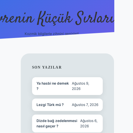
vrenin Küçük Sırları
Kozmik bilgilerle zihnini genişlet!
betci
vdcasino güncel giriş
ilbet casino
ilbet yeni giri
SIDEBAR
SON YAZILAR
Ya hasbi ne demek
Ağustos 9,
?
2026
Lezgi Türk mü ?
Ağustos 7, 2026
Dizde bağ zedelenmesi
Ağustos 6,
nasıl geçer ?
2026