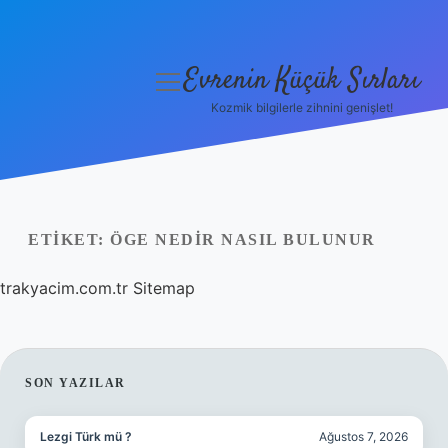
Evrenin Küçük Sırları
menüyü
aç
Kozmik bilgilerle zihnini genişlet!
Anasayfa
Gizlilik Politikası
Yasal Uyarı
ETIKET:
ÖGE NEDIR NASIL BULUNUR
Hakkımızda
trakyacim.com.tr
Sitemap
SIDEBAR
SON YAZILAR
Lezgi Türk mü ?
Ağustos 7, 2026