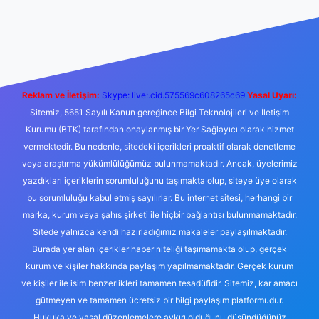
bet yeni giriş
Betexper giriş adresi
betexper.xyz
m elexbet
Reklam ve İletişim:
Skype: live:.cid.575569c608265c69
Yasal Uyarı:
Sitemiz, 5651 Sayılı Kanun gereğince Bilgi Teknolojileri ve İletişim
Kurumu (BTK) tarafından onaylanmış bir Yer Sağlayıcı olarak hizmet
vermektedir. Bu nedenle, sitedeki içerikleri proaktif olarak denetleme
veya araştırma yükümlülüğümüz bulunmamaktadır. Ancak, üyelerimiz
yazdıkları içeriklerin sorumluluğunu taşımakta olup, siteye üye olarak
bu sorumluluğu kabul etmiş sayılırlar. Bu internet sitesi, herhangi bir
marka, kurum veya şahıs şirketi ile hiçbir bağlantısı bulunmamaktadır.
Sitede yalnızca kendi hazırladığımız makaleler paylaşılmaktadır.
Burada yer alan içerikler haber niteliği taşımamakta olup, gerçek
kurum ve kişiler hakkında paylaşım yapılmamaktadır. Gerçek kurum
ve kişiler ile isim benzerlikleri tamamen tesadüfidir. Sitemiz, kar amacı
gütmeyen ve tamamen ücretsiz bir bilgi paylaşım platformudur.
Hukuka ve yasal düzenlemelere aykırı olduğunu düşündüğünüz