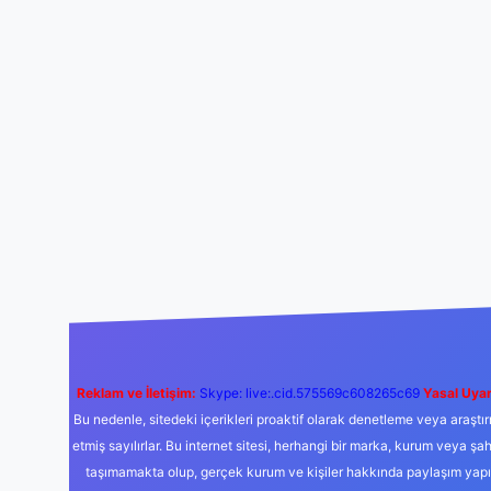
Reklam ve İletişim:
Skype: live:.cid.575569c608265c69
Yasal Uyar
Bu nedenle, sitedeki içerikleri proaktif olarak denetleme veya araş
etmiş sayılırlar. Bu internet sitesi, herhangi bir marka, kurum veya şa
taşımamakta olup, gerçek kurum ve kişiler hakkında paylaşım yapıl