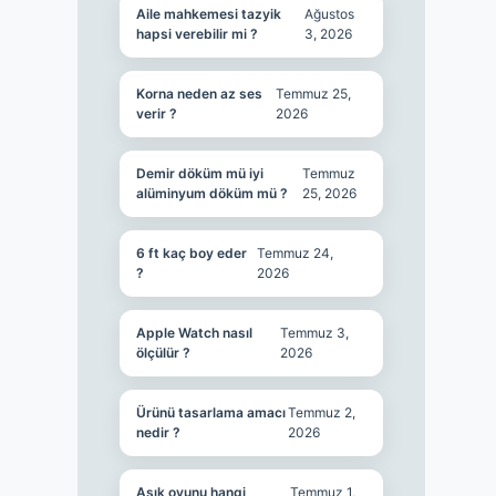
Aile mahkemesi tazyik
Ağustos
hapsi verebilir mi ?
3, 2026
Korna neden az ses
Temmuz 25,
verir ?
2026
Demir döküm mü iyi
Temmuz
alüminyum döküm mü ?
25, 2026
6 ft kaç boy eder
Temmuz 24,
?
2026
Apple Watch nasıl
Temmuz 3,
ölçülür ?
2026
Ürünü tasarlama amacı
Temmuz 2,
nedir ?
2026
Aşık oyunu hangi
Temmuz 1,