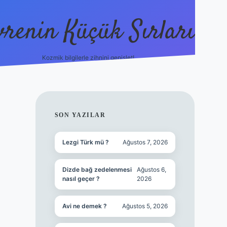
vrenin Küçük Sırları
Kozmik bilgilerle zihnini genişlet!
betci
vdcasino güncel giriş
ilbet casino
ilbet yeni giri
SIDEBAR
SON YAZILAR
Lezgi Türk mü ?
Ağustos 7, 2026
Dizde bağ zedelenmesi
Ağustos 6,
nasıl geçer ?
2026
Avi ne demek ?
Ağustos 5, 2026