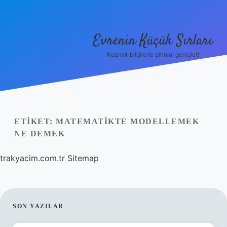
Evrenin Küçük Sırları
menüyü
aç
Kozmik bilgilerle zihnini genişlet!
Anasayfa
Gizlilik Politikası
Yasal Uyarı
ETIKET:
MATEMATIKTE MODELLEMEK
NE DEMEK
Hakkımızda
trakyacim.com.tr
Sitemap
SIDEBAR
SON YAZILAR