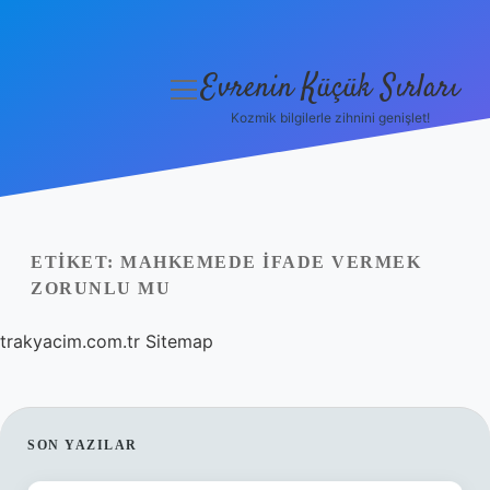
Evrenin Küçük Sırları
menüyü
aç
Kozmik bilgilerle zihnini genişlet!
Anasayfa
Gizlilik Politikası
Yasal Uyarı
ETIKET:
MAHKEMEDE IFADE VERMEK
ZORUNLU MU
Hakkımızda
trakyacim.com.tr
Sitemap
SIDEBAR
SON YAZILAR