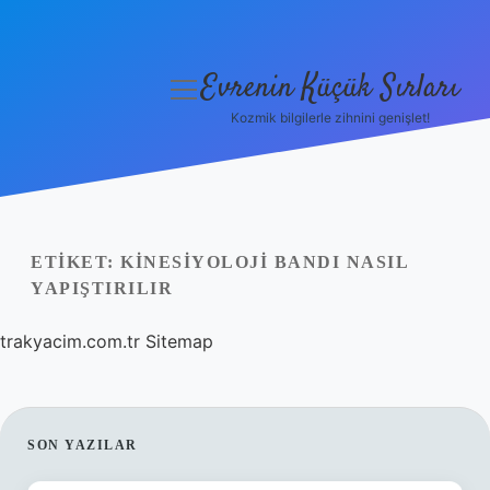
Evrenin Küçük Sırları
menüyü
aç
Kozmik bilgilerle zihnini genişlet!
Anasayfa
Gizlilik Politikası
Yasal Uyarı
ETIKET:
KINESIYOLOJI BANDI NASIL
YAPIŞTIRILIR
Hakkımızda
trakyacim.com.tr
Sitemap
SIDEBAR
SON YAZILAR