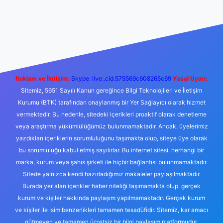
Reklam ve İletişim:
Skype: live:.cid.575569c608265c69
Yasal Uyarı:
Sitemiz, 5651 Sayılı Kanun gereğince Bilgi Teknolojileri ve İletişim
Kurumu (BTK) tarafından onaylanmış bir Yer Sağlayıcı olarak hizmet
vermektedir. Bu nedenle, sitedeki içerikleri proaktif olarak denetleme
veya araştırma yükümlülüğümüz bulunmamaktadır. Ancak, üyelerimiz
yazdıkları içeriklerin sorumluluğunu taşımakta olup, siteye üye olarak
bu sorumluluğu kabul etmiş sayılırlar. Bu internet sitesi, herhangi bir
marka, kurum veya şahıs şirketi ile hiçbir bağlantısı bulunmamaktadır.
Sitede yalnızca kendi hazırladığımız makaleler paylaşılmaktadır.
Burada yer alan içerikler haber niteliği taşımamakta olup, gerçek
kurum ve kişiler hakkında paylaşım yapılmamaktadır. Gerçek kurum
ve kişiler ile isim benzerlikleri tamamen tesadüfidir. Sitemiz, kar amacı
gütmeyen ve tamamen ücretsiz bir bilgi paylaşım platformudur.