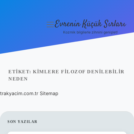
Evrenin Küçük Sırları
menüyü
aç
Kozmik bilgilerle zihnini genişlet!
Anasayfa
Gizlilik Politikası
Yasal Uyarı
ETIKET:
KIMLERE FILOZOF DENILEBILIR
NEDEN
Hakkımızda
trakyacim.com.tr
Sitemap
SIDEBAR
SON YAZILAR