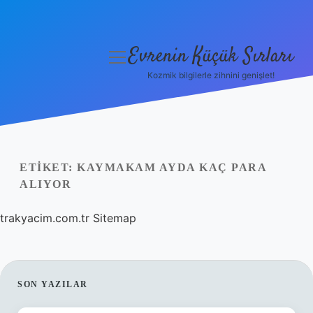
Evrenin Küçük Sırları
menüyü
aç
Kozmik bilgilerle zihnini genişlet!
Anasayfa
Gizlilik Politikası
Yasal Uyarı
ETIKET:
KAYMAKAM AYDA KAÇ PARA
ALIYOR
Hakkımızda
trakyacim.com.tr
Sitemap
SIDEBAR
SON YAZILAR