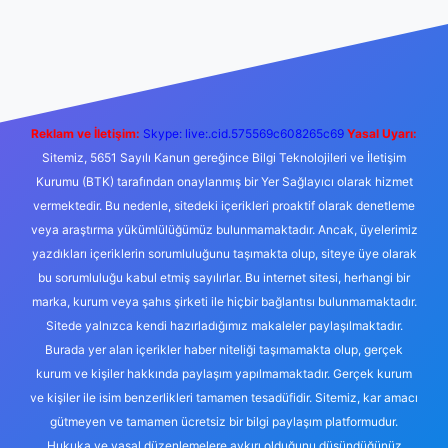
bet yeni giriş
Betexper giriş adresi
betexper.xyz
m elexbet
Reklam ve İletişim:
Skype: live:.cid.575569c608265c69
Yasal Uyarı:
Sitemiz, 5651 Sayılı Kanun gereğince Bilgi Teknolojileri ve İletişim
Kurumu (BTK) tarafından onaylanmış bir Yer Sağlayıcı olarak hizmet
vermektedir. Bu nedenle, sitedeki içerikleri proaktif olarak denetleme
veya araştırma yükümlülüğümüz bulunmamaktadır. Ancak, üyelerimiz
yazdıkları içeriklerin sorumluluğunu taşımakta olup, siteye üye olarak
bu sorumluluğu kabul etmiş sayılırlar. Bu internet sitesi, herhangi bir
marka, kurum veya şahıs şirketi ile hiçbir bağlantısı bulunmamaktadır.
Sitede yalnızca kendi hazırladığımız makaleler paylaşılmaktadır.
Burada yer alan içerikler haber niteliği taşımamakta olup, gerçek
kurum ve kişiler hakkında paylaşım yapılmamaktadır. Gerçek kurum
ve kişiler ile isim benzerlikleri tamamen tesadüfidir. Sitemiz, kar amacı
gütmeyen ve tamamen ücretsiz bir bilgi paylaşım platformudur.
Hukuka ve yasal düzenlemelere aykırı olduğunu düşündüğünüz