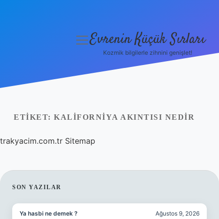
Evrenin Küçük Sırları
menüyü
aç
Kozmik bilgilerle zihnini genişlet!
Anasayfa
Gizlilik Politikası
Yasal Uyarı
ETIKET:
KALIFORNIYA AKINTISI NEDIR
Hakkımızda
trakyacim.com.tr
Sitemap
SIDEBAR
SON YAZILAR
Ya hasbi ne demek ?
Ağustos 9, 2026