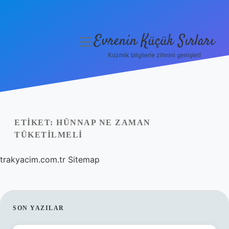
Evrenin Küçük Sırları
menüyü
aç
Kozmik bilgilerle zihnini genişlet!
Anasayfa
Gizlilik Politikası
Yasal Uyarı
ETIKET:
HÜNNAP NE ZAMAN
TÜKETILMELI
Hakkımızda
trakyacim.com.tr
Sitemap
SIDEBAR
SON YAZILAR