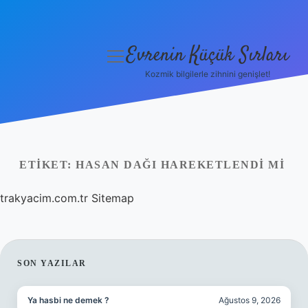
Evrenin Küçük Sırları
menüyü
aç
Kozmik bilgilerle zihnini genişlet!
Anasayfa
Gizlilik Politikası
Yasal Uyarı
ETIKET:
HASAN DAĞI HAREKETLENDI MI
Hakkımızda
trakyacim.com.tr
Sitemap
SIDEBAR
SON YAZILAR
Ya hasbi ne demek ?
Ağustos 9, 2026