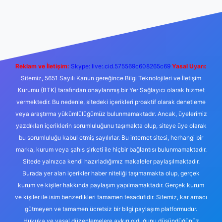
bet yeni giriş
Betexper giriş adresi
betexper.xyz
m elexbet
Reklam ve İletişim:
Skype: live:.cid.575569c608265c69
Yasal Uyarı:
Sitemiz, 5651 Sayılı Kanun gereğince Bilgi Teknolojileri ve İletişim
Kurumu (BTK) tarafından onaylanmış bir Yer Sağlayıcı olarak hizmet
vermektedir. Bu nedenle, sitedeki içerikleri proaktif olarak denetleme
veya araştırma yükümlülüğümüz bulunmamaktadır. Ancak, üyelerimiz
yazdıkları içeriklerin sorumluluğunu taşımakta olup, siteye üye olarak
bu sorumluluğu kabul etmiş sayılırlar. Bu internet sitesi, herhangi bir
marka, kurum veya şahıs şirketi ile hiçbir bağlantısı bulunmamaktadır.
Sitede yalnızca kendi hazırladığımız makaleler paylaşılmaktadır.
Burada yer alan içerikler haber niteliği taşımamakta olup, gerçek
kurum ve kişiler hakkında paylaşım yapılmamaktadır. Gerçek kurum
ve kişiler ile isim benzerlikleri tamamen tesadüfidir. Sitemiz, kar amacı
gütmeyen ve tamamen ücretsiz bir bilgi paylaşım platformudur.
Hukuka ve yasal düzenlemelere aykırı olduğunu düşündüğünüz