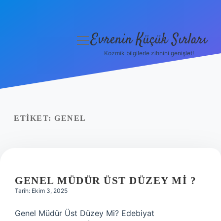
Evrenin Küçük Sırları
menüyü
aç
Kozmik bilgilerle zihnini genişlet!
Anasayfa
Gizlilik Politikası
Yasal Uyarı
ETIKET:
GENEL
Hakkımızda
GENEL MÜDÜR ÜST DÜZEY MI ?
Tarih: Ekim 3, 2025
Genel Müdür Üst Düzey Mi? Edebiyat