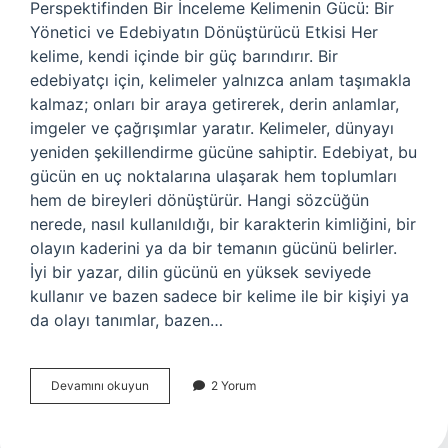
Perspektifinden Bir İnceleme Kelimenin Gücü: Bir
Yönetici ve Edebiyatın Dönüştürücü Etkisi Her
kelime, kendi içinde bir güç barındırır. Bir
edebiyatçı için, kelimeler yalnızca anlam taşımakla
kalmaz; onları bir araya getirerek, derin anlamlar,
imgeler ve çağrışımlar yaratır. Kelimeler, dünyayı
yeniden şekillendirme gücüne sahiptir. Edebiyat, bu
gücün en uç noktalarına ulaşarak hem toplumları
hem de bireyleri dönüştürür. Hangi sözcüğün
nerede, nasıl kullanıldığı, bir karakterin kimliğini, bir
olayın kaderini ya da bir temanın gücünü belirler.
İyi bir yazar, dilin gücünü en yüksek seviyede
kullanır ve bazen sadece bir kelime ile bir kişiyi ya
da olayı tanımlar, bazen…
Genel
Devamını okuyun
2 Yorum
müdür
üst
düzey