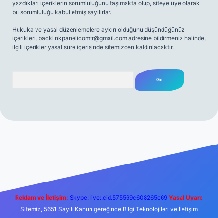
yazdıkları içeriklerin sorumluluğunu taşımakta olup, siteye üye olarak
bu sorumluluğu kabul etmiş sayılırlar.
Hukuka ve yasal düzenlemelere aykırı olduğunu düşündüğünüz
içerikleri,
backlinkpanelicomtr@gmail.com
adresine bildirmeniz halinde,
ilgili içerikler yasal süre içerisinde sitemizden kaldırılacaktır.
Arama
et yeni giriş
Betexper giriş adresi
betexper.xyz
m elexbet
Reklam ve İletişim:
Skype: live:.cid.575569c608265c69
Yasal Uyarı:
Sitemiz, 5651 Sayılı Kanun gereğince Bilgi Teknolojileri ve İletişim