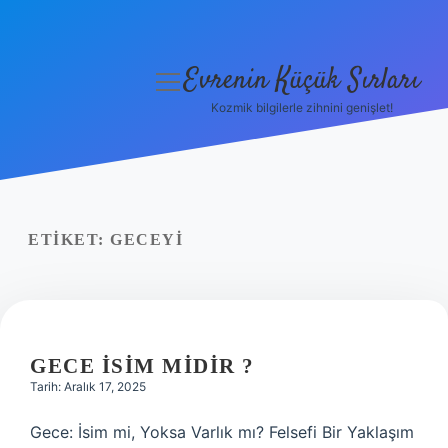
Evrenin Küçük Sırları
menüyü
aç
Kozmik bilgilerle zihnini genişlet!
Anasayfa
Gizlilik Politikası
Yasal Uyarı
ETIKET:
GECEYI
Hakkımızda
GECE ISIM MIDIR ?
Tarih: Aralık 17, 2025
Gece: İsim mi, Yoksa Varlık mı? Felsefi Bir Yaklaşım