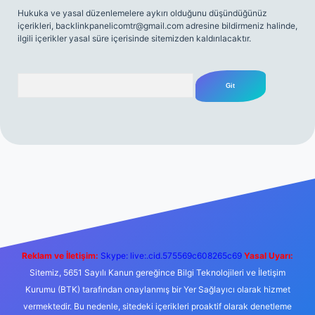
Hukuka ve yasal düzenlemelere aykırı olduğunu düşündüğünüz
içerikleri,
backlinkpanelicomtr@gmail.com
adresine bildirmeniz halinde,
ilgili içerikler yasal süre içerisinde sitemizden kaldırılacaktır.
Arama
et yeni giriş
Betexper giriş adresi
betexper.xyz
m elexbet
Reklam ve İletişim:
Skype: live:.cid.575569c608265c69
Yasal Uyarı:
Sitemiz, 5651 Sayılı Kanun gereğince Bilgi Teknolojileri ve İletişim
Kurumu (BTK) tarafından onaylanmış bir Yer Sağlayıcı olarak hizmet
vermektedir. Bu nedenle, sitedeki içerikleri proaktif olarak denetleme