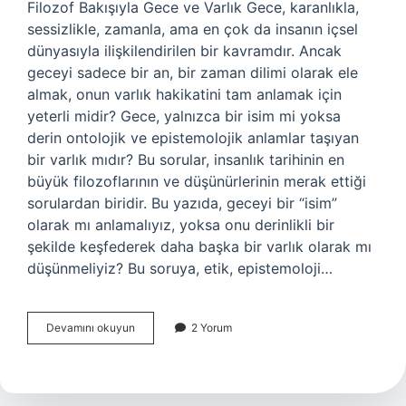
Filozof Bakışıyla Gece ve Varlık Gece, karanlıkla,
sessizlikle, zamanla, ama en çok da insanın içsel
dünyasıyla ilişkilendirilen bir kavramdır. Ancak
geceyi sadece bir an, bir zaman dilimi olarak ele
almak, onun varlık hakikatini tam anlamak için
yeterli midir? Gece, yalnızca bir isim mi yoksa
derin ontolojik ve epistemolojik anlamlar taşıyan
bir varlık mıdır? Bu sorular, insanlık tarihinin en
büyük filozoflarının ve düşünürlerinin merak ettiği
sorulardan biridir. Bu yazıda, geceyi bir “isim”
olarak mı anlamalıyız, yoksa onu derinlikli bir
şekilde keşfederek daha başka bir varlık olarak mı
düşünmeliyiz? Bu soruya, etik, epistemoloji…
Gece
Devamını okuyun
2 Yorum
isim
midir
?