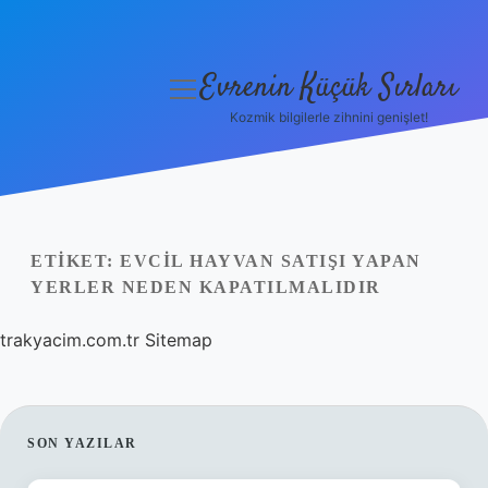
Evrenin Küçük Sırları
menüyü
aç
Kozmik bilgilerle zihnini genişlet!
Anasayfa
Gizlilik Politikası
Yasal Uyarı
ETIKET:
EVCIL HAYVAN SATIŞI YAPAN
YERLER NEDEN KAPATILMALIDIR
Hakkımızda
trakyacim.com.tr
Sitemap
SIDEBAR
SON YAZILAR