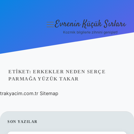
Evrenin Küçük Sırları
menüyü
aç
Kozmik bilgilerle zihnini genişlet!
Anasayfa
Gizlilik Politikası
Yasal Uyarı
ETIKET:
ERKEKLER NEDEN SERÇE
PARMAĞA YÜZÜK TAKAR
Hakkımızda
trakyacim.com.tr
Sitemap
SIDEBAR
SON YAZILAR