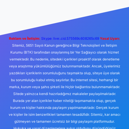
iş
ilbet casino
ilbet yeni giriş
Betexper giriş adresi
betexper.x
Reklam ve İletişim:
Skype: live:.cid.575569c608265c69
Yasal Uyarı:
Sitemiz, 5651 Sayılı Kanun gereğince Bilgi Teknolojileri ve İletişim
Kurumu (BTK) tarafından onaylanmış bir Yer Sağlayıcı olarak hizmet
vermektedir. Bu nedenle, sitedeki içerikleri proaktif olarak denetleme
veya araştırma yükümlülüğümüz bulunmamaktadır. Ancak, üyelerimiz
yazdıkları içeriklerin sorumluluğunu taşımakta olup, siteye üye olarak
bu sorumluluğu kabul etmiş sayılırlar. Bu internet sitesi, herhangi bir
marka, kurum veya şahıs şirketi ile hiçbir bağlantısı bulunmamaktadır.
Sitede yalnızca kendi hazırladığımız makaleler paylaşılmaktadır.
Burada yer alan içerikler haber niteliği taşımamakta olup, gerçek
kurum ve kişiler hakkında paylaşım yapılmamaktadır. Gerçek kurum
ve kişiler ile isim benzerlikleri tamamen tesadüfidir. Sitemiz, kar amacı
gütmeyen ve tamamen ücretsiz bir bilgi paylaşım platformudur.
Hukuka ve yasal düzenlemelere aykırı olduğunu düşündüğünüz