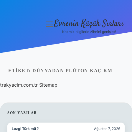
Evrenin Küçük Sırları
menüyü
aç
Kozmik bilgilerle zihnini genişlet!
Anasayfa
Gizlilik Politikası
Yasal Uyarı
ETIKET:
DÜNYADAN PLÜTON KAÇ KM
Hakkımızda
trakyacim.com.tr
Sitemap
SIDEBAR
SON YAZILAR
Lezgi Türk mü ?
Ağustos 7, 2026