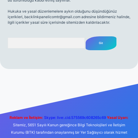
bu sorumluluğu kabul etmiş sayılırlar.
Hukuka ve yasal düzenlemelere aykırı olduğunu düşündüğünüz
içerikleri,
backlinkpanelicomtr@gmail.com
adresine bildirmeniz halinde,
ilgili içerikler yasal süre içerisinde sitemizden kaldırılacaktır.
Arama
t yeni giriş
Betexper giriş adresi
betexper.xyz
m elexbet
Reklam ve İletişim:
Skype: live:.cid.575569c608265c69
Yasal Uyarı:
Sitemiz, 5651 Sayılı Kanun gereğince Bilgi Teknolojileri ve İletişim
Kurumu (BTK) tarafından onaylanmış bir Yer Sağlayıcı olarak hizmet