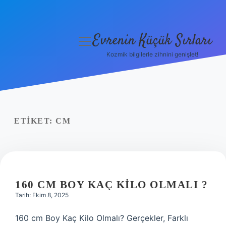
Evrenin Küçük Sırları
menüyü
aç
Kozmik bilgilerle zihnini genişlet!
Anasayfa
Gizlilik Politikası
Yasal Uyarı
ETIKET:
CM
Hakkımızda
160 CM BOY KAÇ KILO OLMALI ?
Tarih: Ekim 8, 2025
160 cm Boy Kaç Kilo Olmalı? Gerçekler, Farklı