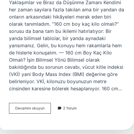
Yaklaşımlar ve Biraz da Düşünme Zamanı Kendimi
her zaman sayılara fazla takılan ama bir yandan da
onların arkasındaki hikâyeleri merak eden biri
olarak tanımladım. “160 cm boy kaç kilo olmalı?”
sorusu da bana tam bu ikilemi hatırlatıyor: Bir
yanda bilimsel tablolar, bir yanda aynadaki
yansımanız. Gelin, bu konuyu hem rakamlarla hem
de hislerle konuşalım. — 160 cm Boy Kaç Kilo
Olmalı? İşin Bilimsel Yönü Bilimsel olarak
bakıldığında bu sorunun cevabı, vücut kitle indeksi
(VKİ) yani Body Mass Index (BMI) değerine göre
belirleniyor. VKİ, kilonuzu boyunuzun metre
cinsinden karesine bölerek hesaplanıyor. 160 cm…
160
Devamını okuyun
2 Yorum
cm
boy
kaç
kilo