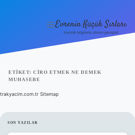
Evrenin Küçük Sırları
menüyü
aç
Kozmik bilgilerle zihnini genişlet!
Anasayfa
Gizlilik Politikası
Yasal Uyarı
ETIKET:
CIRO ETMEK NE DEMEK
MUHASEBE
Hakkımızda
trakyacim.com.tr
Sitemap
SIDEBAR
SON YAZILAR