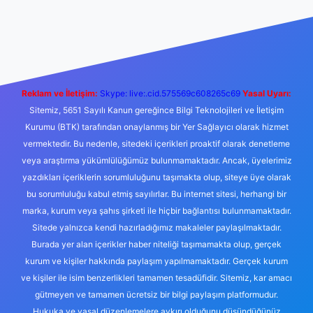
bet yeni giriş
Betexper giriş adresi
betexper.xyz
m elexbet
Reklam ve İletişim:
Skype: live:.cid.575569c608265c69
Yasal Uyarı:
Sitemiz, 5651 Sayılı Kanun gereğince Bilgi Teknolojileri ve İletişim
Kurumu (BTK) tarafından onaylanmış bir Yer Sağlayıcı olarak hizmet
vermektedir. Bu nedenle, sitedeki içerikleri proaktif olarak denetleme
veya araştırma yükümlülüğümüz bulunmamaktadır. Ancak, üyelerimiz
yazdıkları içeriklerin sorumluluğunu taşımakta olup, siteye üye olarak
bu sorumluluğu kabul etmiş sayılırlar. Bu internet sitesi, herhangi bir
marka, kurum veya şahıs şirketi ile hiçbir bağlantısı bulunmamaktadır.
Sitede yalnızca kendi hazırladığımız makaleler paylaşılmaktadır.
Burada yer alan içerikler haber niteliği taşımamakta olup, gerçek
kurum ve kişiler hakkında paylaşım yapılmamaktadır. Gerçek kurum
ve kişiler ile isim benzerlikleri tamamen tesadüfidir. Sitemiz, kar amacı
gütmeyen ve tamamen ücretsiz bir bilgi paylaşım platformudur.
Hukuka ve yasal düzenlemelere aykırı olduğunu düşündüğünüz