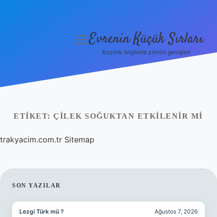
Evrenin Küçük Sırları
menüyü
aç
Kozmik bilgilerle zihnini genişlet!
Anasayfa
Gizlilik Politikası
Yasal Uyarı
ETIKET:
ÇILEK SOĞUKTAN ETKILENIR MI
Hakkımızda
trakyacim.com.tr
Sitemap
SIDEBAR
SON YAZILAR
Lezgi Türk mü ?
Ağustos 7, 2026